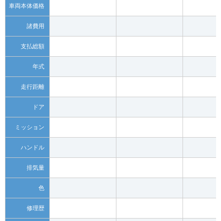
車両本体価格
諸費用
支払総額
年式
走行距離
ドア
ミッション
ハンドル
排気量
色
修理歴