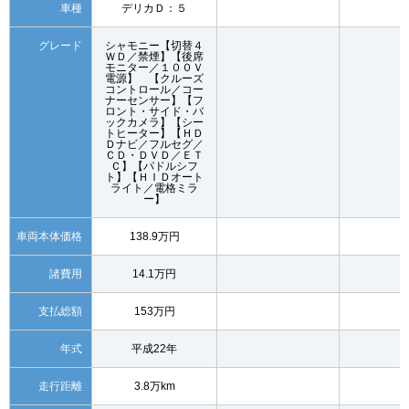
車種
デリカＤ：５
グレード
シャモニー【切替４
ＷＤ／禁煙】【後席
モニター／１００Ｖ
電源】 【クルーズ
コントロール／コー
ナーセンサー】【フ
ロント・サイド・バ
ックカメラ】【シー
トヒーター】【ＨＤ
Ｄナビ／フルセグ／
ＣＤ・ＤＶＤ／ＥＴ
Ｃ】【パドルシフ
ト】【ＨＩＤオート
ライト／電格ミラ
ー】
車両本体価格
138.9万円
諸費用
14.1万円
支払総額
153万円
年式
平成22年
走行距離
3.8万km