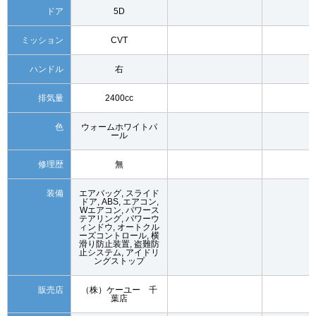
ドア
5D
ミッション
CVT
ハンドル
右
排気量
2400cc
色
ウォームホワイトパ
ール
修理歴
無
装備
エアバッグ, スライド
ドア, ABS, エアコン,
Wエアコン, パワース
テアリング, パワーウ
ィンドウ, オートクル
ーズコントロール, 横
滑り防止装置, 盗難防
止システム, アイドリ
ングストップ
販売店
（株）ケーユー 千
葉店