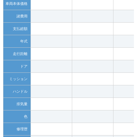
車両本体価格
諸費用
支払総額
年式
走行距離
ドア
ミッション
ハンドル
排気量
色
修理歴