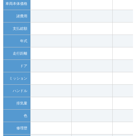
車両本体価格
諸費用
支払総額
年式
走行距離
ドア
ミッション
ハンドル
排気量
色
修理歴