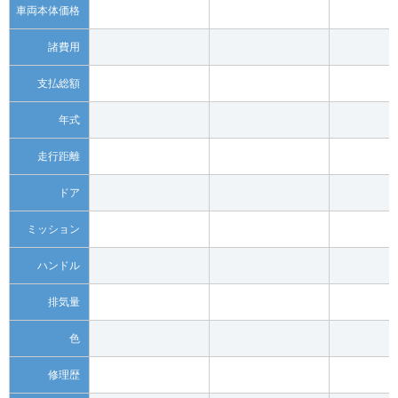
車両本体価格
諸費用
支払総額
年式
走行距離
ドア
ミッション
ハンドル
排気量
色
修理歴