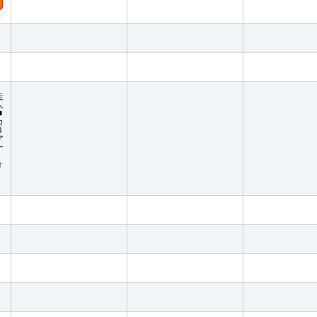
走
人
■
カ
Ｂ
ア
ー
ォ