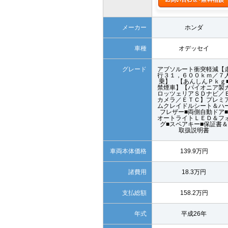
メーカー
ホンダ
車種
オデッセイ
グレード
アブソルート衝突軽減【
行３１，６００ｋｍ／７
乗】 【あんしんＰｋｇ
禁煙車】【パイオニア製
ロッツェリアＳＤナビ／
カメラ／ＥＴＣ】プレミ
ムクレイドルシート＆ハ
フレザー■両側自動ドア■
オートライトＬＥＤ＆フ
グ■スペアキー■保証書＆
取扱説明書
車両本体価格
139.9万円
諸費用
18.3万円
支払総額
158.2万円
年式
平成26年