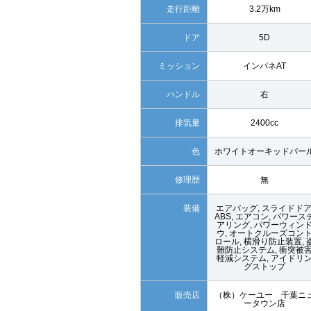
走行距離
3.2万km
ドア
5D
ミッション
インパネAT
ハンドル
右
排気量
2400cc
色
ホワイトオーキッドパー
修理歴
無
装備
エアバッグ, スライドドア
ABS, エアコン, パワース
アリング, パワーウィン
ウ, オートクルーズコン
ロール, 横滑り防止装置, 
難防止システム, 衝突被
軽減システム, アイドリ
グストップ
販売店
（株）ケーユー 千葉ニ
ータウン店