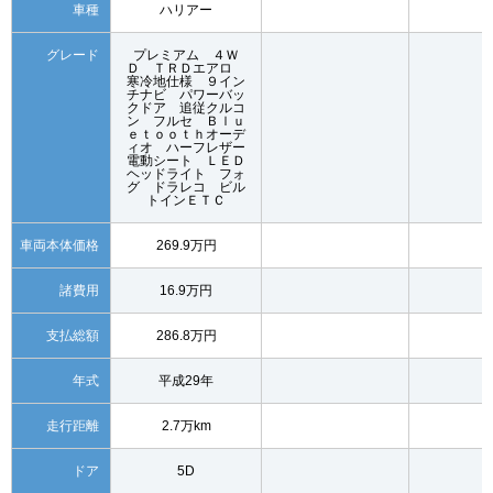
車種
ハリアー
グレード
プレミアム ４Ｗ
Ｄ ＴＲＤエアロ
寒冷地仕様 ９イン
チナビ パワーバッ
クドア 追従クルコ
ン フルセ Ｂｌｕ
ｅｔｏｏｔｈオーデ
ィオ ハーフレザー
電動シート ＬＥＤ
ヘッドライト フォ
グ ドラレコ ビル
トインＥＴＣ
車両本体価格
269.9万円
諸費用
16.9万円
支払総額
286.8万円
年式
平成29年
走行距離
2.7万km
ドア
5D