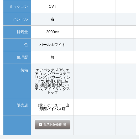
ミッション
CVT
ハンドル
右
排気量
2000cc
色
パールホワイト
修理歴
無
装備
エアバッグ, ABS, エ
アコン, パワーステア
リング, パワーウィン
ドウ, 横滑り防止装
置, 衝突被害軽減シス
テム, アイドリングス
トップ
販売店
（株）ケーユー 山
形西バイパス店