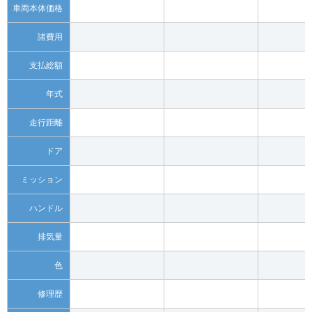
車両本体価格
諸費用
支払総額
年式
走行距離
ドア
ミッション
ハンドル
排気量
色
修理歴