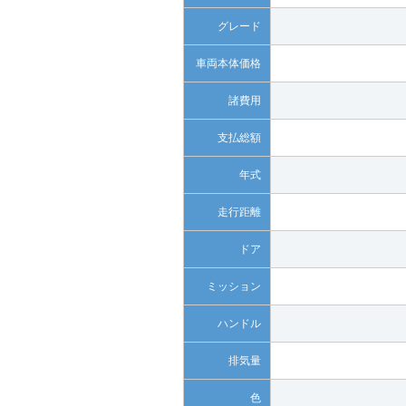
グレード
車両本体価格
諸費用
支払総額
年式
走行距離
ドア
ミッション
ハンドル
排気量
色