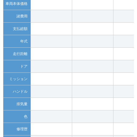
車両本体価格
諸費用
支払総額
年式
走行距離
ドア
ミッション
ハンドル
排気量
色
修理歴