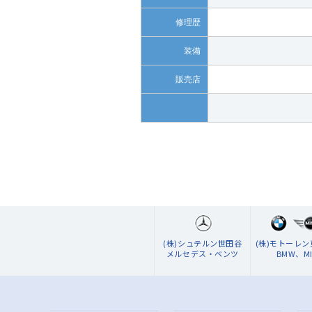
修理歴
装備
販売店
(株)シュテルン世田谷
(株)モトーレ
メルセデス・ベンツ
BMW、MI