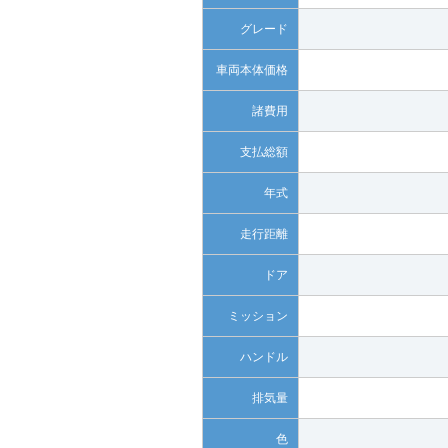
グレード
車両本体価格
諸費用
支払総額
年式
走行距離
ドア
ミッション
ハンドル
排気量
色