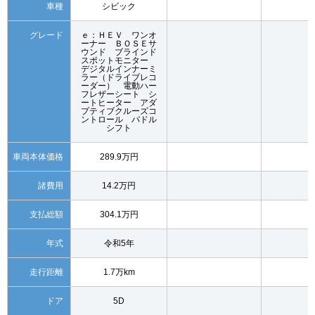
車種
シビック
グレード
ｅ：ＨＥＶ ワンオ
ーナー ＢＯＳＥサ
ウンド ブラインド
スポットモニター
デジタルインナーミ
ラー（ドライブレコ
ーダー） 電動ハー
フレザーシート シ
ートヒーター アダ
プティブクルーズコ
ントロール パドル
シフト
車両本体価格
289.9万円
諸費用
14.2万円
支払総額
304.1万円
年式
令和5年
走行距離
1.7万km
ドア
5D