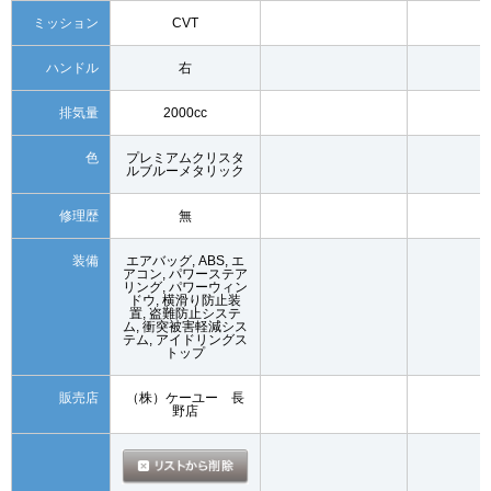
ミッション
CVT
ハンドル
右
排気量
2000cc
色
プレミアムクリスタ
ルブルーメタリック
修理歴
無
装備
エアバッグ, ABS, エ
アコン, パワーステア
リング, パワーウィン
ドウ, 横滑り防止装
置, 盗難防止システ
ム, 衝突被害軽減シス
テム, アイドリングス
トップ
販売店
（株）ケーユー 長
野店