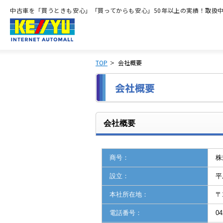
中古車を「買うときも安心」「買ってからも安心」50年以上の実績！取扱中古
TOP
会社概要
会社概要
商号：
株
設立：
平
本社所在地：
〒
電話番号：
04