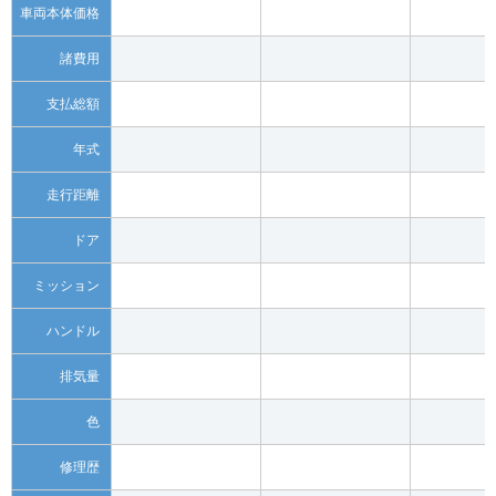
車両本体価格
諸費用
支払総額
年式
走行距離
ドア
ミッション
ハンドル
排気量
色
修理歴