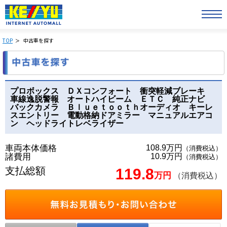
TOP
中古車を探す
プロボックス ＤＸコンフォート 衝突軽減ブレーキ
車線逸脱警報 オートハイビーム ＥＴＣ 純正ナビ
バックカメラ Ｂｌｕｅｔｏｏｔｈオーディオ キーレ
スエントリー 電動格納ドアミラー マニュアルエアコ
ン ヘッドライトレベライザー
車両本体価格
108.9万円
（消費税込）
諸費用
10.9万円
（消費税込）
支払総額
119.8
万円
（消費税込）