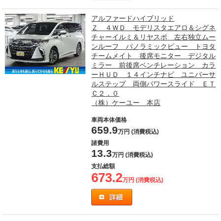
アルファードハイブリッド
Ｚ ４ＷＤ モデリスタエアロ＆シグネ
チャーイルミ＆リヤスポ 左右独立ムー
ンルーフ パノラミックビュー トヨタ
チームメイト 後席モニター デジタル
ミラー 前後席ベンチレーション カラ
ーＨＵＤ １４インチナビ ユニバーサ
ルステップ 両側パワースライド ＥＴ
Ｃ２．０
（株）ケーユー 本店
車両本体価格
659.9
万円 (消費税込)
諸費用
13.3
万円 (消費税込)
支払総額
673.2
万円 (消費税込)