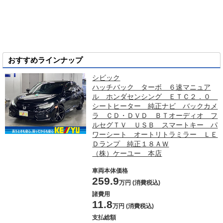
おすすめラインナップ
シビック
ハッチバック ターボ ６速マニュア
ル ホンダセンシング ＥＴＣ２．０
シートヒーター 純正ナビ バックカメ
ラ ＣＤ・ＤＶＤ ＢＴオーディオ フ
ルセグＴＶ ＵＳＢ スマートキー パ
ワーシート オートリトラミラー ＬＥ
Ｄランプ 純正１８ＡＷ
（株）ケーユー 本店
車両本体価格
259.9
万円 (消費税込)
諸費用
11.8
万円 (消費税込)
支払総額