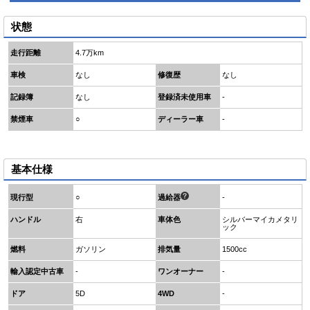
状態
走行距離
4.7万km
車検
なし
修復歴
なし
記録簿
なし
登録済未使用車
-
禁煙車
○
ディーラー車
-
基本仕様
現行型
○
過給器
-
ハンドル
右
車体色
シルバーマイカメタリ
ック
燃料
ガソリン
排気量
1500cc
輸入認定中古車
-
ワンオーナー
-
ドア
5D
4WD
-