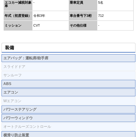
エコカー減税対象
-
乗車定員
5名
車
年式（初度登録）
令和3年
車台番号下3桁
712
ミッション
CVT
その他仕様
-
装備
エアバッグ：運転席/助手席
スライドドア
サンルーフ
ABS
エアコン
Wエアコン
パワーステアリング
パワーウィンドウ
オートクルーズコントロール
横滑り防止装置