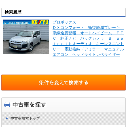
検索履歴
プロボックス
ＤＸコンフォート 衝突軽減ブレーキ
車線逸脱警報 オートハイビーム ＥＴ
Ｃ 純正ナビ バックカメラ Ｂｌｕｅ
ｔｏｏｔｈオーディオ キーレスエント
リー 電動格納ドアミラー マニュアル
エアコン ヘッドライトレベライザー
中古車検索トップ