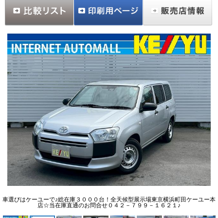
車選びはケーユーで♪総在庫３０００台！全天候型展示場東京横浜町田ケーユー本
店☆当在庫直通のお問合せ０４２－７９９－１６２１♪