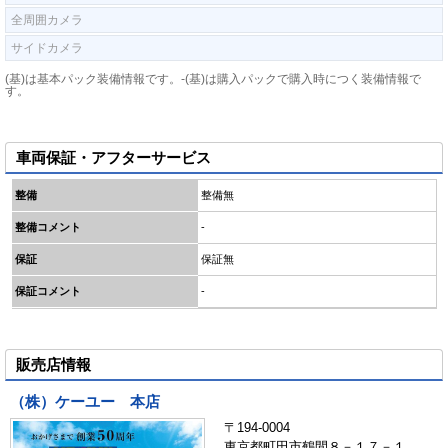
全周囲カメラ
サイドカメラ
(基)は基本パック装備情報です。-(基)は購入パックで購入時につく装備情報で
す。
車両保証・アフターサービス
整備
整備無
整備コメント
-
保証
保証無
保証コメント
-
販売店情報
（株）ケーユー 本店
〒194-0004
東京都町田市鶴間８－１７－１