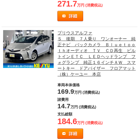
271.7
万円 (消費税込)
プリウスアルファ
Ｓ 後期 ７人乗り ワンオーナー 純
正ナビ バックカメラ Ｂｌｕｅｔｏｏ
ｔｈオーディオ ＴＶ ＣＤ再生 ビル
トインＥＴＣ ＬＥＤヘッドランプ フ
ォグランプ 純正１６インチＡＷ スマ
ートキー ドアバイザー フロアマット
（株）ケーユー 本店
車両本体価格
169.9
万円 (消費税込)
諸費用
14.7
万円 (消費税込)
支払総額
184.6
万円 (消費税込)