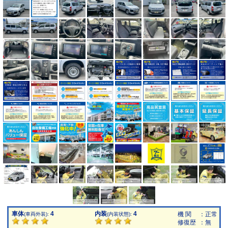
車体
4
内装
4
機 関
：正常
(車両外装):
(内装状態):
修復歴
：無