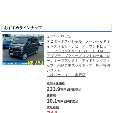
おすすめラインナップ
エブリイワゴン
ＰＺターボスペシャル メーカーＯＰ９
インチメモリーナビ アラウンドビュ
ー フルセグＴＶ ＵＳＢ ＨＤＭＩ
アダプティブクルーズコントロール レ
ーンキープアシスト アイドリングスト
ップ 両側自動スライドドア 衝突軽減
システム
（株）ケーユー 秦野店
車両本体価格
233.9
万円 (消費税込)
諸費用
10.1
万円 (消費税込)
支払総額