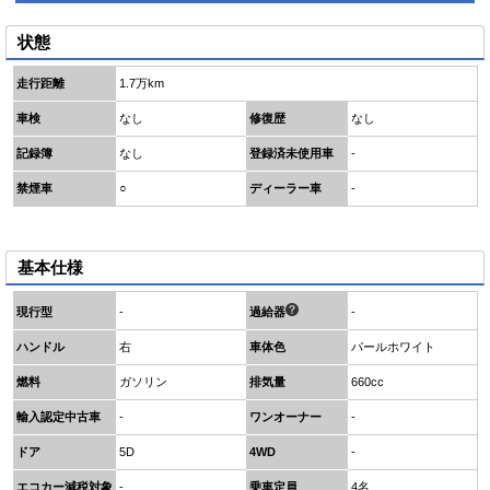
状態
走行距離
1.7万km
車検
なし
修復歴
なし
記録簿
なし
登録済未使用車
-
禁煙車
○
ディーラー車
-
基本仕様
現行型
-
過給器
-
ハンドル
右
車体色
パールホワイト
燃料
ガソリン
排気量
660cc
輸入認定中古車
-
ワンオーナー
-
ドア
5D
4WD
-
エコカー減税対象
-
乗車定員
4名