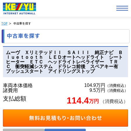
TOP
中古車を探す
ムーヴ ＸリミテッドＩＩ ＳＡＩＩＩ 純正ナビ Ｂ
ｌｕｅｔｏｏｔｈ ＬＥＤオートヘッドライト シート
ヒーター ＥＴＣ ヘッドライトレベライザー ＴＲ
Ｃ 衝突軽減システム ドラレコ前後 スペアキー有
プッシュスタート アイドリングストップ
車両本体価格
104.9万円
（消費税込）
諸費用
9.5万円
（消費税込）
支払総額
114.4
万円
（消費税込）