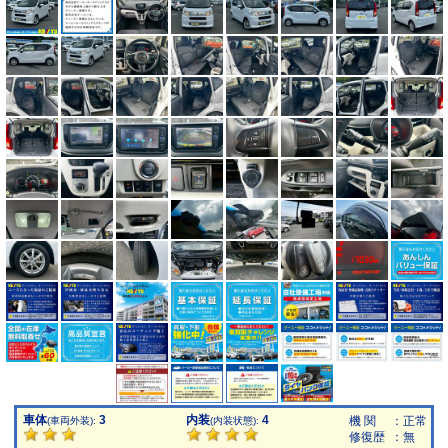
車体
3
内装
4
機 関
：正常
(車両外装):
(内装状態):
修復歴
：無