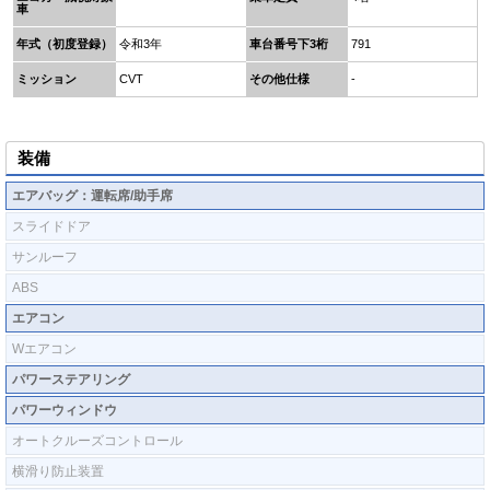
車
年式（初度登録）
令和3年
車台番号下3桁
791
ミッション
CVT
その他仕様
-
装備
エアバッグ：運転席/助手席
スライドドア
サンルーフ
ABS
エアコン
Wエアコン
パワーステアリング
パワーウィンドウ
オートクルーズコントロール
横滑り防止装置