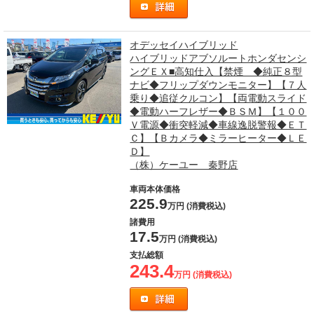
オデッセイハイブリッド
ハイブリッドアブソルートホンダセンシ
ングＥＸ■高知仕入【禁煙 ◆純正８型
ナビ◆フリップダウンモニター】【７人
乗り◆追従クルコン】【両電動スライド
◆電動ハーフレザー◆ＢＳＭ】【１００
Ｖ電源◆衝突軽減◆車線逸脱警報◆ＥＴ
Ｃ】【Ｂカメラ◆ミラーヒーター◆ＬＥ
Ｄ】
（株）ケーユー 秦野店
車両本体価格
225.9
万円 (消費税込)
諸費用
17.5
万円 (消費税込)
支払総額
243.4
万円 (消費税込)