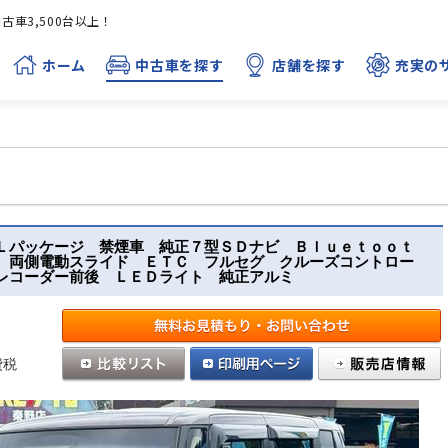
車3,500台以上！
ホーム
中古車を探す
店舗を探す
充実の
Ｌパッケージ 禁煙車 純正７型ＳＤナビ Ｂｌｕｅｔｏｏｔ
 両側電動スライド ＥＴＣ フルセグ クルーズコントロー
レコーダー前後 ＬＥＤライト 純正アルミ
費税