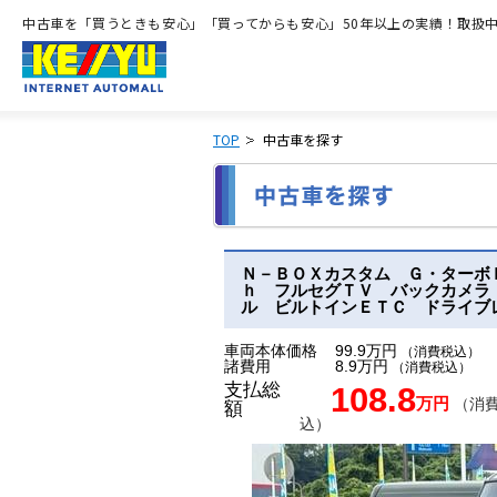
中古車を「買うときも安心」「買ってからも安心」50年以上の実績！取扱中古
TOP
中古車を探す
Ｎ－ＢＯＸカスタム Ｇ・ターボ
ｈ フルセグＴＶ バックカメラ
ル ビルトインＥＴＣ ドライブ
車両本体価格
99.9万円
（消費税込）
諸費用
8.9万円
（消費税込）
支払総
108.8
万円
（消
額
込）