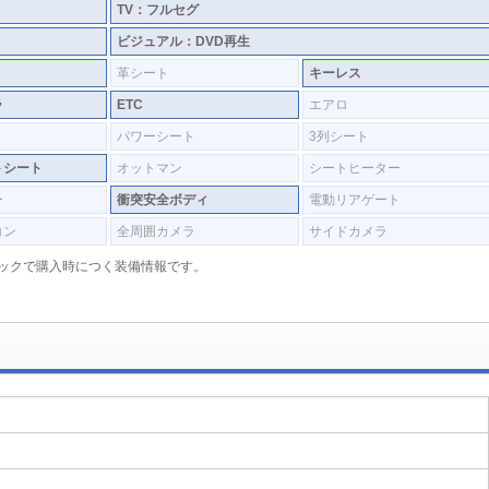
TV：フルセグ
ビジュアル：DVD再生
革シート
キーレス
ラ
ETC
エアロ
パワーシート
3列シート
トシート
オットマン
シートヒーター
ー
衝突安全ボディ
電動リアゲート
コン
全周囲カメラ
サイドカメラ
入パックで購入時につく装備情報です。