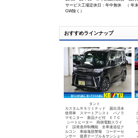
サービス工場定休日：年中無休 （ 年
GW除く）
おすすめラインナップ
タント
カスタムＲＳリミテッド 届出済未
使用車 スマートアシスト パノラ
マモニター 新品ナビ付 ＥＴＣ
シートヒーター 両側電動スライ
ド 誤発進抑制機能 全車速追従ク
ルコン 車線逸脱警報 コーナーセ
ンサー 後席テーブル＆サンシェー