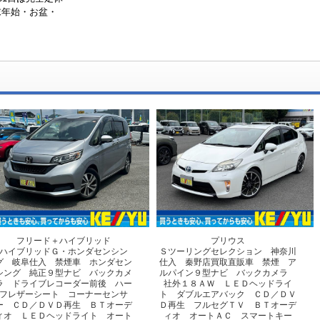
末年始・お盆・
フリード＋ハイブリッド
プリウス
ハイブリッドＧ・ホンダセンシン
Ｓツーリングセレクション 神奈川
グ 岐阜仕入 禁煙車 ホンダセン
仕入 秦野店買取直販車 禁煙 ア
シング 純正９型ナビ バックカメ
ルパイン９型ナビ バックカメラ
ラ ドライブレコーダー前後 ハー
社外１８ＡＷ ＬＥＤヘッドライ
フレザーシート コーナーセンサ
ト ダブルエアバック ＣＤ／ＤＶ
ー ＣＤ／ＤＶＤ再生 ＢＴオーデ
Ｄ再生 フルセグＴＶ ＢＴオーデ
ィオ ＬＥＤヘッドライト オート
ィオ オートＡＣ スマートキー