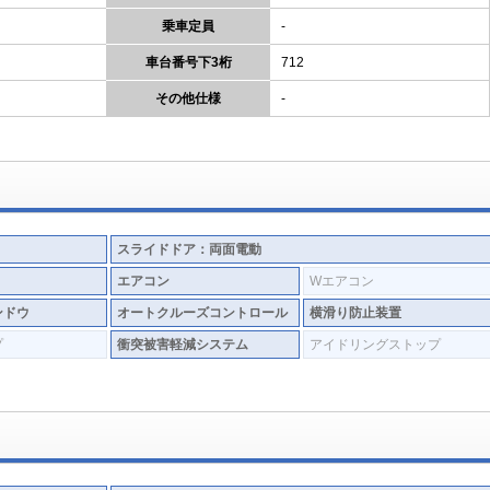
乗車定員
-
車台番号下3桁
712
その他仕様
-
スライドドア：両面電動
エアコン
Wエアコン
ンドウ
オートクルーズコントロール
横滑り防止装置
プ
衝突被害軽減システム
アイドリングストップ