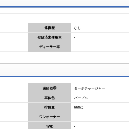
修復歴
なし
登録済未使用車
-
ディーラー車
-
過給器
ターボチャージャー
車体色
パープル
排気量
660cc
ワンオーナー
-
4WD
-