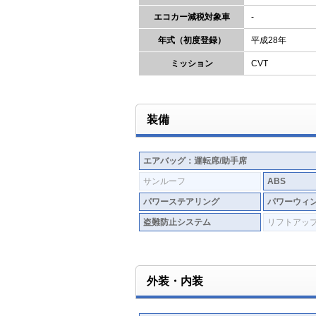
エコカー減税対象車
-
年式（初度登録）
平成28年
ミッション
CVT
装備
エアバッグ：運転席/助手席
サンルーフ
ABS
パワーステアリング
パワーウィ
盗難防止システム
リフトアッ
外装・内装