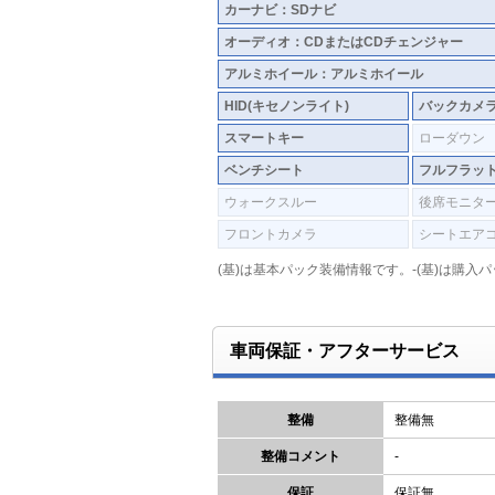
カーナビ：SDナビ
オーディオ：CDまたはCDチェンジャー
アルミホイール：アルミホイール
HID(キセノンライト)
バックカメ
スマートキー
ローダウン
ベンチシート
フルフラッ
ウォークスルー
後席モニタ
フロントカメラ
シートエア
(基)は基本パック装備情報です。-(基)は購
車両保証・アフターサービス
整備
整備無
整備コメント
-
保証
保証無