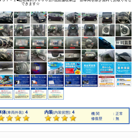
４５７－１■総在庫約３０００台♪他店舗在庫は一部車両を除き無料でお取り寄せ
できます☆
車体
4
内装
4
(車両外装):
(内装状態):
機 関
：正常
修復歴
：無