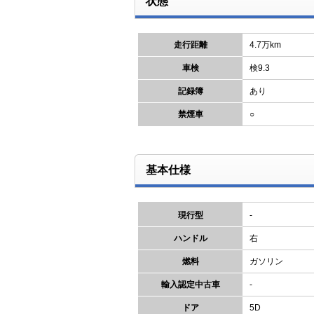
状態
走行距離
4.7万km
車検
検9.3
記録簿
あり
禁煙車
○
基本仕様
現行型
-
ハンドル
右
燃料
ガソリン
輸入認定中古車
-
ドア
5D