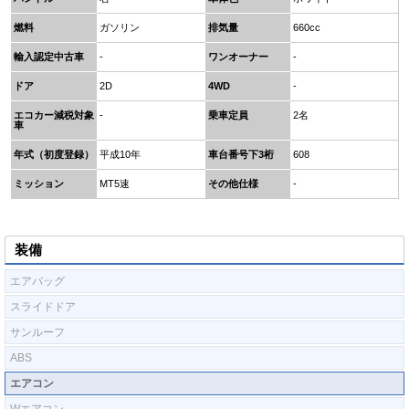
燃料
ガソリン
排気量
660cc
輸入認定中古車
-
ワンオーナー
-
ドア
2D
4WD
-
エコカー減税対象
-
乗車定員
2名
車
年式（初度登録）
平成10年
車台番号下3桁
608
ミッション
MT5速
その他仕様
-
装備
エアバッグ
スライドドア
サンルーフ
ABS
エアコン