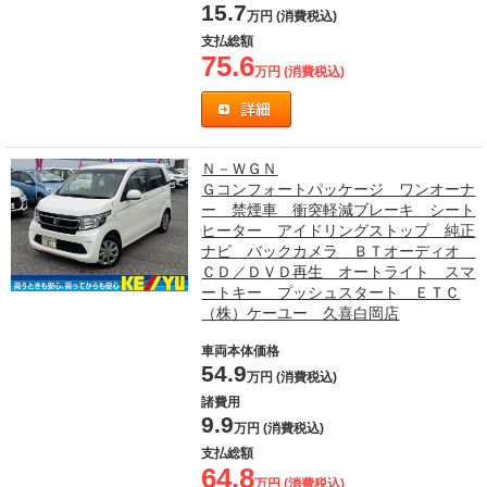
15.7
万円 (消費税込)
支払総額
75.6
万円 (消費税込)
Ｎ－ＷＧＮ
Ｇコンフォートパッケージ ワンオーナ
ー 禁煙車 衝突軽減ブレーキ シート
ヒーター アイドリングストップ 純正
ナビ バックカメラ ＢＴオーディオ
ＣＤ／ＤＶＤ再生 オートライト スマ
ートキー プッシュスタート ＥＴＣ
（株）ケーユー 久喜白岡店
車両本体価格
54.9
万円 (消費税込)
諸費用
9.9
万円 (消費税込)
支払総額
64.8
万円 (消費税込)