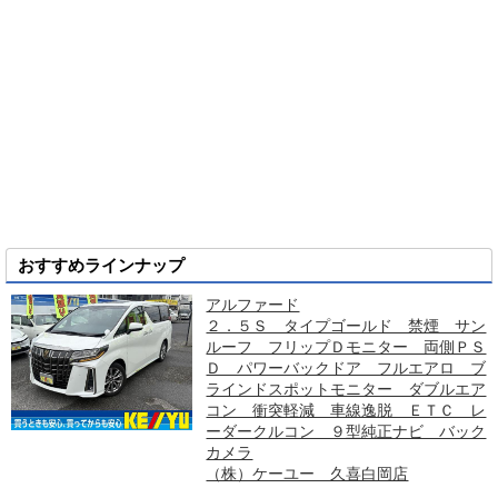
おすすめラインナップ
アルファード
２．５Ｓ タイプゴールド 禁煙 サン
ルーフ フリップＤモニター 両側ＰＳ
Ｄ パワーバックドア フルエアロ ブ
ラインドスポットモニター ダブルエア
コン 衝突軽減 車線逸脱 ＥＴＣ レ
ーダークルコン ９型純正ナビ バック
カメラ
（株）ケーユー 久喜白岡店