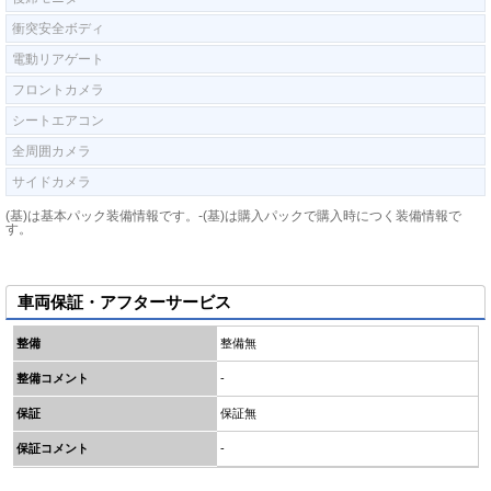
衝突安全ボディ
電動リアゲート
フロントカメラ
シートエアコン
全周囲カメラ
サイドカメラ
(基)は基本パック装備情報です。-(基)は購入パックで購入時につく装備情報で
す。
車両保証・アフターサービス
整備
整備無
整備コメント
-
保証
保証無
保証コメント
-