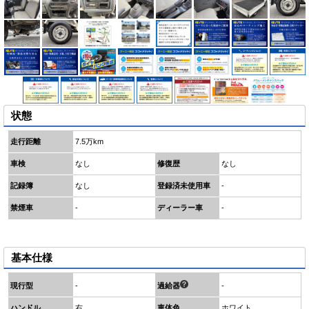
状態
走行距離
7.5万km
車検
なし
修復歴
なし
記録簿
なし
登録済未使用車
-
禁煙車
-
ディーラー車
-
基本仕様
現行型
-
過給器
-
ハンドル
右
車体色
ホワイト