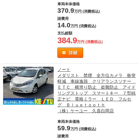
車両本体価格
370.9
万円 (消費税込)
諸費用
14.0
万円 (消費税込)
支払総額
384.9
万円 (消費税込)
ノート
メダリスト 禁煙 全方位カメラ 衝突
軽減 車線逸脱 クリアランスソナー
ＥＴＣ 横滑り防止 盗難防止 アイド
リングストップ スマートキー ７型純
正ナビ 電格ミラー ＬＥＤ フルセ
グ Ｂｌｕｅｔｏｏｔｈ
（株）ケーユー 久喜白岡店
車両本体価格
59.9
万円 (消費税込)
諸費用