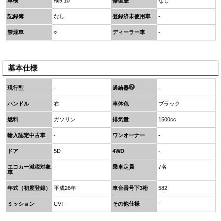
車検
検9.10
修復歴
なし
記録簿
なし
登録済未使用車
-
禁煙車
○
ディーラー車
-
基本仕様
現行型
-
過給器
-
ハンドル
右
車体色
ブラック
燃料
ガソリン
排気量
1500cc
輸入認定中古車
-
ワンオーナー
-
ドア
5D
4WD
-
エコカー減税対象
-
乗車定員
7名
車
年式（初度登録）
平成26年
車台番号下3桁
582
ミッション
CVT
その他仕様
-