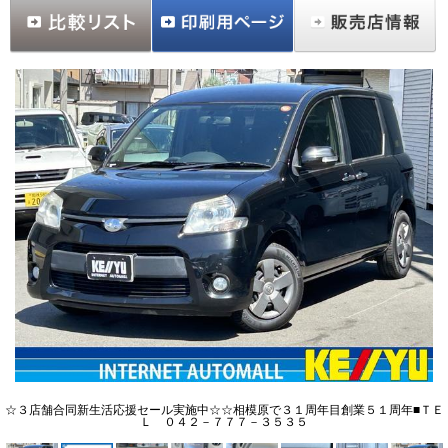
☆３店舗合同新生活応援セール実施中☆☆相模原で３１周年目創業５１周年■ＴＥ
Ｌ ０４２－７７７－３５３５