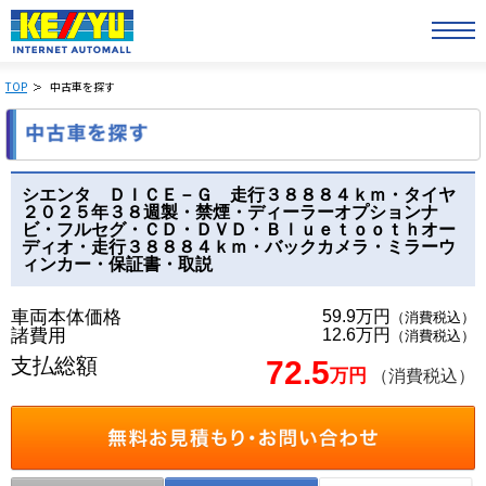
TOP
中古車を探す
シエンタ ＤＩＣＥ－Ｇ 走行３８８８４ｋｍ・タイヤ
２０２５年３８週製・禁煙・ディーラーオプションナ
ビ・フルセグ・ＣＤ・ＤＶＤ・Ｂｌｕｅｔｏｏｔｈオー
ディオ・走行３８８８４ｋｍ・バックカメラ・ミラーウ
ィンカー・保証書・取説
車両本体価格
59.9万円
（消費税込）
諸費用
12.6万円
（消費税込）
支払総額
72.5
万円
（消費税込）