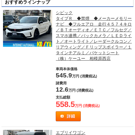
おすすめラインナップ
シビック
タイプＲ ◆禁煙 ◆メーカーメモリー
ナビ ◆フルエアロ 走行４５７４キロ
／ＢＴオーディオ／ＥＴＣ／フルセグ／
スマホ連携／バックカメラ／ＬＥＤライ
ト／オートライト／レーダークルコン／
リアウィング／Ｆリップスポイラー／１
９インチアルミ／バケットシート
（株）ケーユー 相模原西店
車両本体価格
545.9
万円 (消費税込)
諸費用
12.6
万円 (消費税込)
支払総額
558.5
万円 (消費税込)
エブリイワゴン