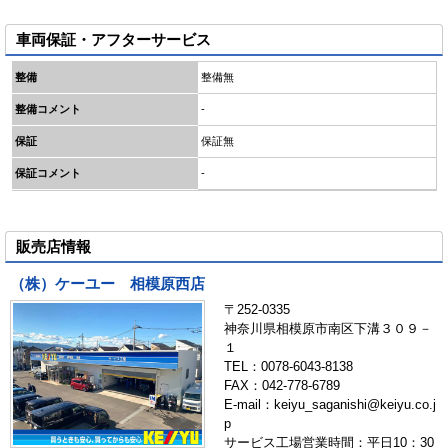
車両保証・アフターサービス
整備
整備無
整備コメント
-
保証
保証無
保証コメント
-
販売店情報
（株）ケーユー 相模原西店
〒252-0335
神奈川県相模原市南区下溝３０９－
１
TEL：0078-6043-8138
FAX：042-778-6789
E-mail：keiyu_saganishi@keiyu.co.j
p
サービス工場営業時間：平日10：30