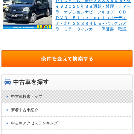
ＤＩＣＥ－Ｇ 走行３８８８４ｋｍ・タ
イヤ２０２５年３８週製・禁煙・ディー
ラーオプションナビ・フルセグ・ＣＤ・
ＤＶＤ・Ｂｌｕｅｔｏｏｔｈオーディ
オ・走行３８８８４ｋｍ・バックカメ
ラ・ミラーウィンカー・保証書・取説
中古車検索トップ
新着中古車紹介
中古車アクセスランキング