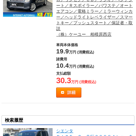
ート／Ｒスポイラー／パワステ／オート
エアコン／電格ミラー／ミラーウィンカ
ー／ヘッドライトレベライザー／スマー
トキー／プッシュスタート／保証者・取
説
（株）ケーユー 相模原西店
車両本体価格
19.9
万円 (消費税込)
諸費用
10.4
万円 (消費税込)
支払総額
30.3
万円 (消費税込)
検索履歴
シエンタ