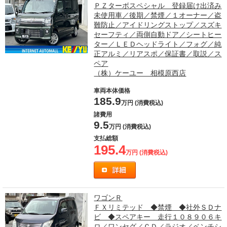
ＰＺターボスペシャル 登録届け出済み
未使用車／後期／禁煙／１オーナー／盗
難防止／アイドリングストップ／スズキ
セーフティ／両側自動ドア／シートヒー
ター／ＬＥＤヘッドライト／フォグ／純
正アルミ／リアスポ／保証書／取説／ス
ペア
（株）ケーユー 相模原西店
車両本体価格
185.9
万円 (消費税込)
諸費用
9.5
万円 (消費税込)
支払総額
195.4
万円 (消費税込)
ワゴンＲ
ＦＸリミテッド ◆禁煙 ◆社外ＳＤナ
ビ ◆スペアキー 走行１０８９０６キ
ロ／ワンセグ／ＣＤ／ラジオ／ベンチシ