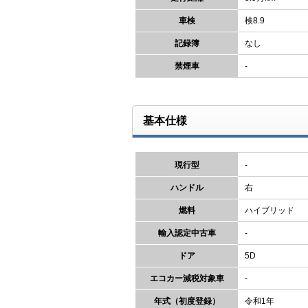
車検
検8.9
記録簿
なし
禁煙車
-
基本仕様
現行型
-
ハンドル
右
燃料
ハイブリッド
輸入認定中古車
-
ドア
5D
エコカー減税対象車
-
年式（初度登録）
令和1年