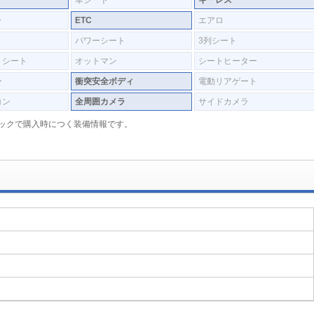
革シート
キーレス
ラ
ETC
エアロ
パワーシート
3列シート
トシート
オットマン
シートヒーター
ー
衝突安全ボディ
電動リアゲート
コン
全周囲カメラ
サイドカメラ
入パックで購入時につく装備情報です。