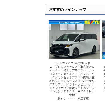
おすすめラインナップ
ヴェルファイアハイブリッド
Ｚ プレミア４ＷＤ／下取直販／１
オーナー／純正リアモニター ／ト
ヨタチームメイト／アドバンストパ
ーク／サンセットブラウン内装／左
右独立ムーンルーフ／ユニバーサル
ステップ／パノラミックビュー／１
４インチナビ／前後シートベンチレ
ーション／ＥＴＣ２．０／ＢＳＭ／
禁煙
（株）ケーユー 八王子店