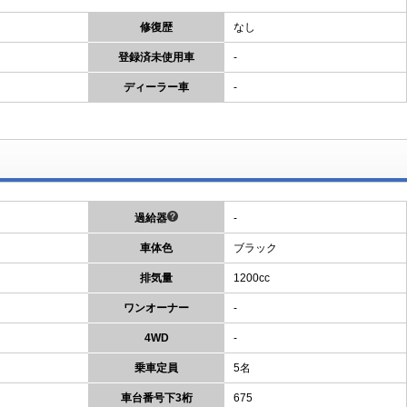
修復歴
なし
登録済未使用車
-
ディーラー車
-
過給器
-
車体色
ブラック
排気量
1200cc
ワンオーナー
-
4WD
-
乗車定員
5名
車台番号下3桁
675