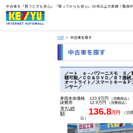
中古車を「買うときも安心」「買ってからも安心」50年以上の実績！取扱中古
TOP
中古車を探す
ノート ｅ－パワーニスモ Ｓ／
聴可能／ＣＤ＆ＤＶＤ／ＢＴ接続
オートライト／スマートキー＆Ｐ
ンサー／
車両本体価格
123.9万円
（消費税込）
諸費用
12.9万円
（消費税込）
支払総
136.8
万円
（消
額
込）