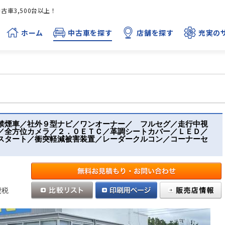
車3,500台以上！
ホーム
中古車を探す
店舗を探す
充実の
禁煙車／社外９型ナビ／ワンオーナー／ フルセグ／走行中視
／全方位カメラ／２．０ＥＴＣ／革調シートカバー／ＬＥＤ／
スタート／衝突軽減被害装置／レーダークルコン／コーナーセ
費税