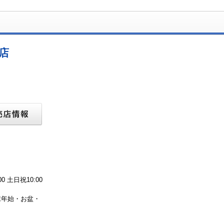
店
 土日祝10:00
末年始・お盆・