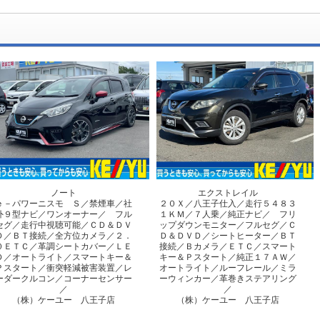
ノート
エクストレイル
ｅ－パワーニスモ Ｓ／禁煙車／社
２０Ｘ／八王子仕入／走行５４８３
外９型ナビ／ワンオーナー／ フル
１ＫＭ／７人乗／純正ナビ／ フリ
セグ／走行中視聴可能／ＣＤ＆ＤＶ
ップダウンモニター／フルセグ／Ｃ
Ｄ／ＢＴ接続／全方位カメラ／２．
Ｄ＆ＤＶＤ／シートヒーター／ＢＴ
０ＥＴＣ／革調シートカバー／ＬＥ
接続／Ｂカメラ／ＥＴＣ／スマート
Ｄ／オートライト／スマートキー＆
キー＆Ｐスタート／純正１７ＡＷ／
Ｐスタート／衝突軽減被害装置／レ
オートライト／ルーフレール／ミラ
ーダークルコン／コーナーセンサー
ーウィンカー／革巻きステアリング
／
／
（株）ケーユー 八王子店
（株）ケーユー 八王子店