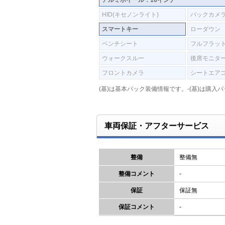
アルミホイール：16インチ
HID(キセノンライト)
バックカメ
スマートキー
ローダウン
ベンチシート
フルフラッ
ウォークスルー
後席モニタ
フロントカメラ
シートエア
(基)は基本パック装備情報です。-(基)は購
車両保証・アフターサービス
整備
整備無
整備コメント
-
保証
保証無
保証コメント
-