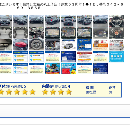
数ございます！信頼と実績の八王子店！創業５３周年！◆ＴＥＬ番号０４２－６
６９－３５５５
車体
5
内装
4
(車両外装):
(内装状態):
機 関
：正常
修復歴
：無