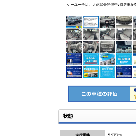
ケーユー全店、大商談会開催中♪特選車多
状態
走行距離
5.9万km