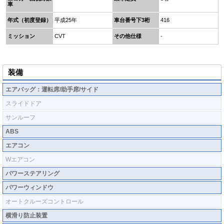
車
年式（初度登録）
平成25年
車台番号下3桁
416
ミッション
CVT
その他仕様
-
装備
エアバッグ：運転席/助手席/サイド
スライドドア
サンルーフ
ABS
エアコン
Wエアコン
パワーステアリング
パワーウィンドウ
オートクルーズコントロール
横滑り防止装置