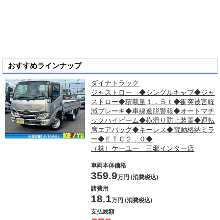
おすすめラインナップ
ダイナトラック
ジャストロー ◆シングルキャブ◆ジャ
ストロー◆積載量１．５ｔ◆衝突被害軽
減ブレーキ◆車線逸脱警報◆オートマチ
ックハイビーム◆横滑り防止装置◆運転
席エアバッグ◆キーレス◆電動格納ミラ
ー◆ＥＴＣ２．０◆
（株）ケーユー 三郷インター店
車両本体価格
359.9
万円 (消費税込)
諸費用
18.1
万円 (消費税込)
支払総額