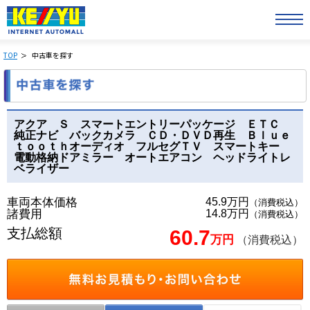
TOP
中古車を探す
アクア Ｓ スマートエントリーパッケージ ＥＴＣ
純正ナビ バックカメラ ＣＤ・ＤＶＤ再生 Ｂｌｕｅ
ｔｏｏｔｈオーディオ フルセグＴＶ スマートキー
電動格納ドアミラー オートエアコン ヘッドライトレ
ベライザー
車両本体価格
45.9万円
（消費税込）
諸費用
14.8万円
（消費税込）
支払総額
60.7
万円
（消費税込）