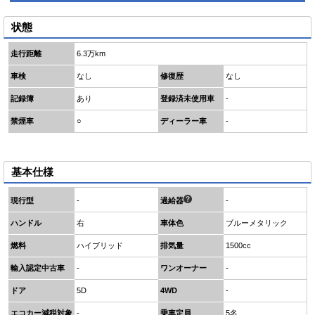
状態
走行距離
6.3万km
車検
なし
修復歴
なし
記録簿
あり
登録済未使用車
-
禁煙車
○
ディーラー車
-
基本仕様
現行型
-
過給器
-
ハンドル
右
車体色
ブルーメタリック
燃料
ハイブリッド
排気量
1500cc
輸入認定中古車
-
ワンオーナー
-
ドア
5D
4WD
-
エコカー減税対象
-
乗車定員
5名