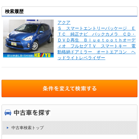
検索履歴
アクア
Ｓ スマートエントリーパッケージ Ｅ
ＴＣ 純正ナビ バックカメラ ＣＤ・
ＤＶＤ再生 Ｂｌｕｅｔｏｏｔｈオーデ
ィオ フルセグＴＶ スマートキー 電
動格納ドアミラー オートエアコン ヘ
ッドライトレベライザー
中古車検索トップ