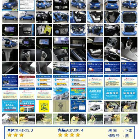
車体
3
内装
4
機 関
：正常
(車両外装):
(内装状態):
修復歴
：無