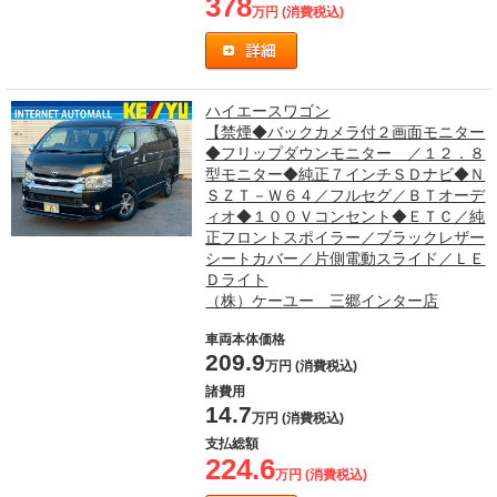
378
万円 (消費税込)
ハイエースワゴン
【禁煙◆バックカメラ付２画面モニター
◆フリップダウンモニター ／１２．８
型モニター◆純正７インチＳＤナビ◆Ｎ
ＳＺＴ－Ｗ６４／フルセグ／ＢＴオーデ
ィオ◆１００Ｖコンセント◆ＥＴＣ／純
正フロントスポイラー／ブラックレザー
シートカバー／片側電動スライド／ＬＥ
Ｄライト
（株）ケーユー 三郷インター店
車両本体価格
209.9
万円 (消費税込)
諸費用
14.7
万円 (消費税込)
支払総額
224.6
万円 (消費税込)