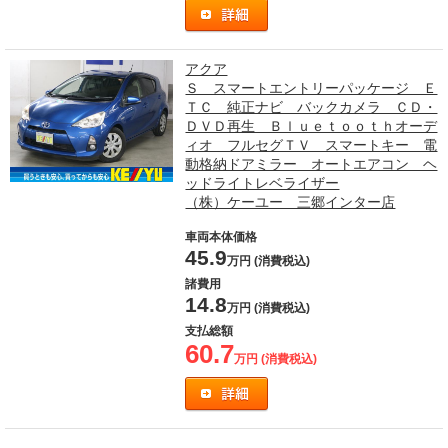
アクア
Ｓ スマートエントリーパッケージ Ｅ
ＴＣ 純正ナビ バックカメラ ＣＤ・
ＤＶＤ再生 Ｂｌｕｅｔｏｏｔｈオーデ
ィオ フルセグＴＶ スマートキー 電
動格納ドアミラー オートエアコン ヘ
ッドライトレベライザー
（株）ケーユー 三郷インター店
車両本体価格
45.9
万円 (消費税込)
諸費用
14.8
万円 (消費税込)
支払総額
60.7
万円 (消費税込)