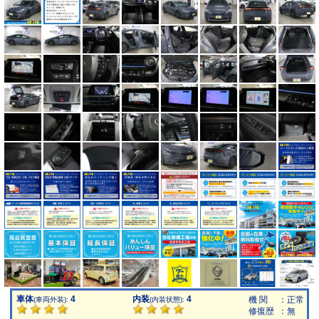
車体
4
内装
4
機 関
：正常
(車両外装):
(内装状態):
修復歴
：無