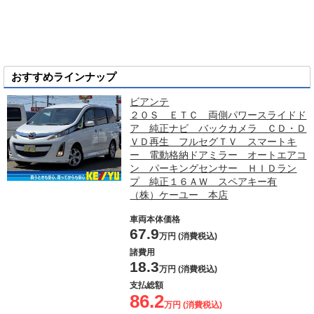
おすすめラインナップ
ビアンテ
２０Ｓ ＥＴＣ 両側パワースライドド
ア 純正ナビ バックカメラ ＣＤ・Ｄ
ＶＤ再生 フルセグＴＶ スマートキ
ー 電動格納ドアミラー オートエアコ
ン パーキングセンサー ＨＩＤラン
プ 純正１６ＡＷ スペアキー有
（株）ケーユー 本店
車両本体価格
67.9
万円 (消費税込)
諸費用
18.3
万円 (消費税込)
支払総額
86.2
万円 (消費税込)