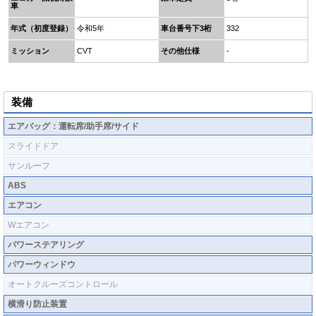
車
年式（初度登録）
令和5年
車台番号下3桁
332
ミッション
CVT
その他仕様
-
装備
エアバッグ：運転席/助手席/サイド
スライドドア
サンルーフ
ABS
エアコン
Wエアコン
パワーステアリング
パワーウィンドウ
オートクルーズコントロール
横滑り防止装置