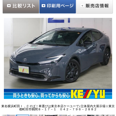
東名横浜町田Ｉ．Ｃそば！車選びは東京本店ケーユーで♪立体屋内大展示場☆東京
都町田市鶴間８－１７－１ ０４２－７９６－２８８２