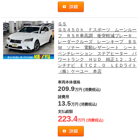
ＧＳ
ＧＳ４５０ｈ Ｆスポーツ ムーンルー
フ ＲＳＲ車高調 衝突軽減ブレーキ
レーダークルーズ レーンキープ ＢＳ
Ｍ ソナー 電動レザーシート シート
ベンチレーション ステアヒーター パ
ワートランク ＨＵＤ 純正１２．３イ
ンチナビ ＥＴＣ２．０ ＬＥＤライト
（株）ケーユー 本店
車両本体価格
209.9
万円 (消費税込)
諸費用
13.5
万円 (消費税込)
支払総額
223.4
万円 (消費税込)