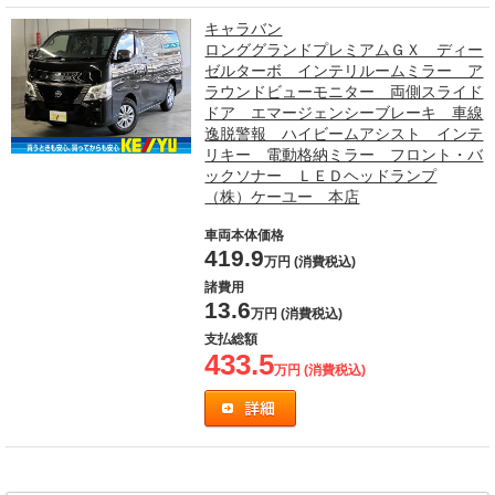
キャラバン
ロンググランドプレミアムＧＸ ディー
ゼルターボ インテリルームミラー ア
ラウンドビューモニター 両側スライド
ドア エマージェンシーブレーキ 車線
逸脱警報 ハイビームアシスト インテ
リキー 電動格納ミラー フロント・バ
ックソナー ＬＥＤヘッドランプ
（株）ケーユー 本店
車両本体価格
419.9
万円 (消費税込)
諸費用
13.6
万円 (消費税込)
支払総額
433.5
万円 (消費税込)