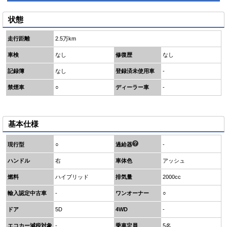
状態
走行距離
2.5万km
車検
なし
修復歴
なし
記録簿
なし
登録済未使用車
-
禁煙車
○
ディーラー車
-
基本仕様
現行型
○
過給器
-
ハンドル
右
車体色
アッシュ
燃料
ハイブリッド
排気量
2000cc
輸入認定中古車
-
ワンオーナー
○
ドア
5D
4WD
-
エコカー減税対象
-
乗車定員
5名