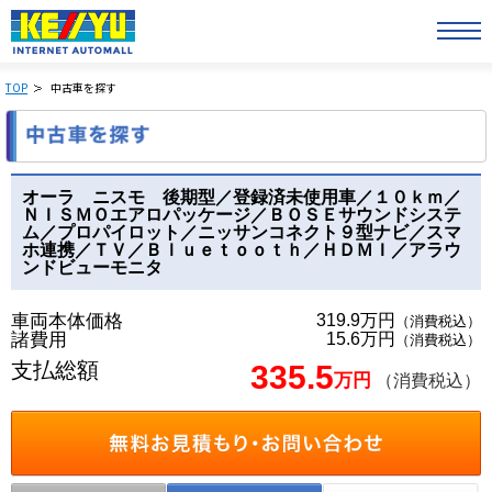
TOP
中古車を探す
オーラ ニスモ 後期型／登録済未使用車／１０ｋｍ／
ＮＩＳＭＯエアロパッケージ／ＢＯＳＥサウンドシステ
ム／プロパイロット／ニッサンコネクト９型ナビ／スマ
ホ連携／ＴＶ／Ｂｌｕｅｔｏｏｔｈ／ＨＤＭＩ／アラウ
ンドビューモニタ
車両本体価格
319.9万円
（消費税込）
諸費用
15.6万円
（消費税込）
支払総額
335.5
万円
（消費税込）