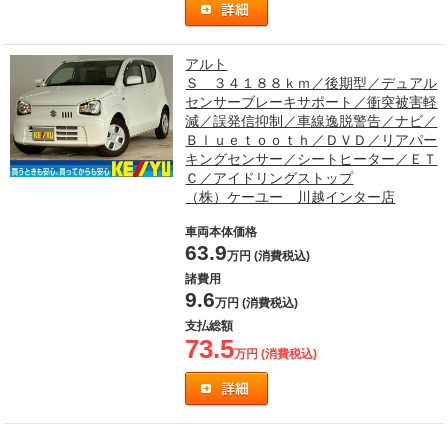
アルト
Ｓ ３４１８８ｋｍ／後期型／デュアル
センサーブレーキサポート／衝突被害軽
減／誤発信抑制／車線逸脱警告／ナビ／
Ｂｌｕｅｔｏｏｔｈ／ＤＶＤ／リアパー
キングセンサー／シートヒーター／ＥＴ
Ｃ／アイドリングストップ
（株）ケーユー 川越インター店
車両本体価格
63.9
万円 (消費税込)
諸費用
9.6
万円 (消費税込)
支払総額
73.5
万円 (消費税込)