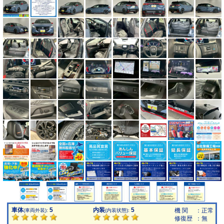
車体
5
内装
5
機 関
：正常
(車両外装):
(内装状態):
修復歴
：無