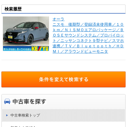
検索履歴
オーラ
ニスモ 後期型／登録済未使用車／１０
ｋｍ／ＮＩＳＭＯエアロパッケージ／Ｂ
ＯＳＥサウンドシステム／プロパイロッ
ト／ニッサンコネクト９型ナビ／スマホ
連携／ＴＶ／Ｂｌｕｅｔｏｏｔｈ／ＨＤ
ＭＩ／アラウンドビューモニタ
中古車検索トップ