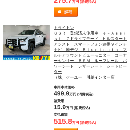
275.7
万円 (消費税込)
トライトン
ＧＳＲ 登録済未使用車 ｅ－Ａｓｓｉ
ｓｔ ７ドライブモード ヒルスタート
アシスト スマートフォン連携９インチ
ナビ 地デジ Ｂｌｕｅｔｏｏｔｈ マ
ルチアラウンドビューモニター コーナ
ーセンサー ＢＳＭ ルーフレール パ
ワーシート レザーシート シートヒー
ター
（株）ケーユー 川越インター店
車両本体価格
499.9
万円 (消費税込)
諸費用
15.9
万円 (消費税込)
支払総額
515.8
万円 (消費税込)