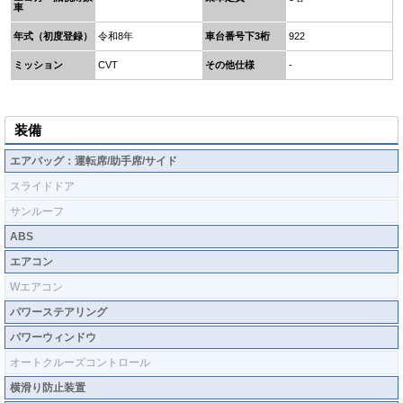
車
年式（初度登録）
令和8年
車台番号下3桁
922
ミッション
CVT
その他仕様
-
装備
エアバッグ：運転席/助手席/サイド
スライドドア
サンルーフ
ABS
エアコン
Wエアコン
パワーステアリング
パワーウィンドウ
オートクルーズコントロール
横滑り防止装置