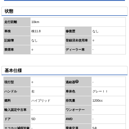
状態
走行距離
10km
車検
検11.8
修復歴
なし
記録簿
なし
登録済未使用車
○
禁煙車
○
ディーラー車
-
基本仕様
現行型
○
過給器
-
ハンドル
右
車体色
グレーＩＩ
燃料
ハイブリッド
排気量
1200cc
輸入認定中古車
-
ワンオーナー
-
ドア
5D
4WD
-
エコカー減税対象
-
乗車定員
5名