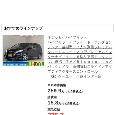
おすすめラインナップ
オデッセイハイブリッド
ハイブリッドアブソルート・ホンダセン
シング 後期型／７人２列目プレミアム
クレードルシート／９型プレミアムイン
ターナビ／１１．６型リア席モニタ／ス
マホ連携／ＴＶ／Ｂｌｕｅｔｏｏｔｈ／
バックカメラ／両側電動スライド／アダ
プティブクルーズコントロール
（株）ケーユー 川越インター店
車両本体価格
259.9
万円 (消費税込)
諸費用
15.8
万円 (消費税込)
支払総額