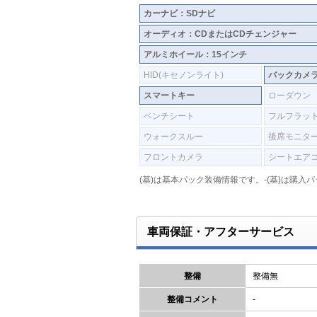
カーナビ：SDナビ
オーディオ：CDまたはCDチェンジャー
アルミホイール：15インチ
HID(キセノンライト)
バックカメ
スマートキー
ローダウン
ベンチシート
フルフラッ
ウォークスルー
後席モニタ
フロントカメラ
シートエア
(基)は基本パック装備情報です。-(基)は購
車両保証・アフターサービス
整備
整備無
整備コメント
-