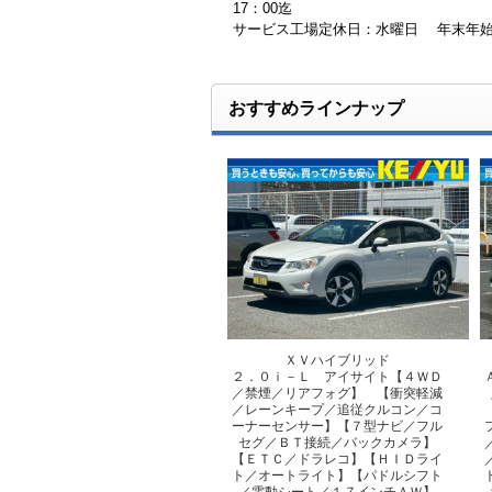
17：00迄
サービス工場定休日：水曜日 年末
おすすめラインナップ
ＸＶハイブリッド
２．０ｉ－Ｌ アイサイト【４ＷＤ
／禁煙／リアフォグ】 【衝突軽減
／レーンキープ／追従クルコン／コ
ーナーセンサー】【７型ナビ／フル
セグ／ＢＴ接続／バックカメラ】
【ＥＴＣ／ドラレコ】【ＨＩＤライ
ト／オートライト】【パドルシフト