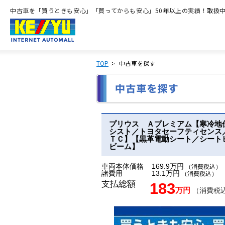
中古車を「買うときも安心」「買ってからも安心」50年以上の実績！取扱中古
TOP
中古車を探す
プリウス Ａプレミアム【寒冷地
シスト／トヨタセーフティセンス
ＴＣ】【黒革電動シート／シート
ビーム】
車両本体価格
169.9万円
（消費税込）
諸費用
13.1万円
（消費税込）
支払総額
183
万円
（消費税