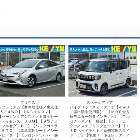
年始
プリウス
スペーシアギア
Ａプレミアム【寒冷地仕様／東京仕
ハイブリッドＸＺ ターボ【４ＷＤ
入／４ＷＤ】【ＡＣ１００Ｖ】
／届出済未使用車】 【ＭＯＰ全方
【パーキングアシスト／トヨタセー
位モニター付９インチナビ】【フル
フティセンス／ＢＳＭ】【９型ナビ
セグＴＶ／ＢＴ接続】【シートヒー
／フルセグ／ＢＴ】【バックカメラ
ター／ステアリングヒーター】【Ｌ
／ＥＴＣ】【黒革電動シート／シー
ＥＤヘッドライト／両側電動スライ
トヒーター】【フロントワイパー熱
ドドア】【後席サーキュレーター／