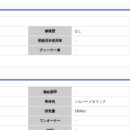
修復歴
なし
登録済未使用車
-
ディーラー車
-
過給器
-
車体色
シルバーメタリック
排気量
1800cc
ワンオーナー
-