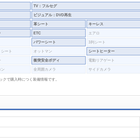
TV：フルセグ
ビジュアル：DVD再生
革シート
キーレス
ラ
ETC
エアロ
パワーシート
3列シート
トシート
オットマン
シートヒーター
ー
衝突安全ボディ
電動リアゲート
コン
全周囲カメラ
サイドカメラ
入パックで購入時につく装備情報です。