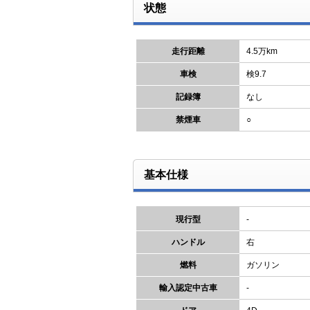
状態
走行距離
4.5万km
車検
検9.7
記録簿
なし
禁煙車
○
基本仕様
現行型
-
ハンドル
右
燃料
ガソリン
輸入認定中古車
-