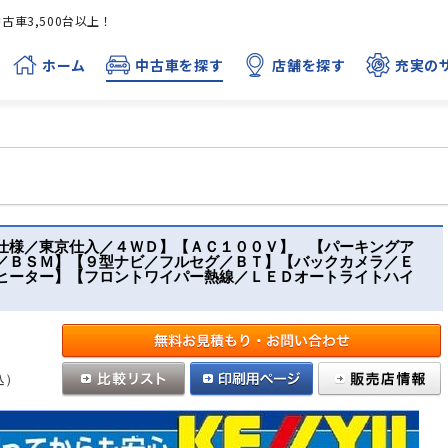
車3,500台以上！
ホーム
中古車を探す
店舗を探す
充実の
仕様／東京仕入／４ＷＤ】【ＡＣ１００Ｖ】 【パーキングア
／ＢＳＭ】【９型ナビ／フルセグ／ＢＴ】【バックカメラ／Ｅ
ヒーター】【フロントワイパー熱線／ＬＥＤオートライトハイ
込）