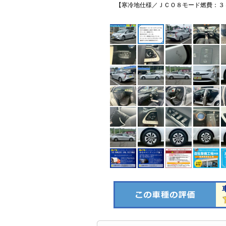
【寒冷地仕様／ＪＣＯ８モード燃費：３