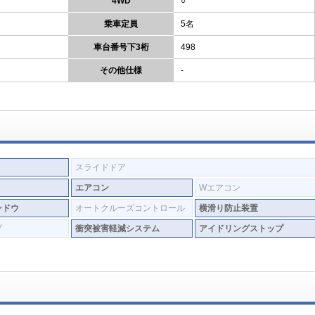
4WD
○
乗車定員
5名
車台番号下3桁
498
その他仕様
-
スライドドア
エアコン
Wエアコン
ンドウ
オートクルーズコントロール
横滑り防止装置
プ
衝突被害軽減システム
アイドリングストップ