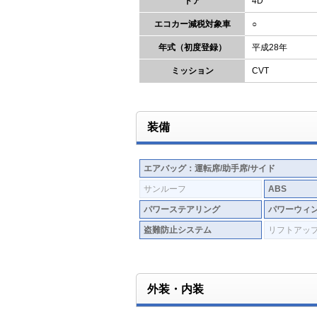
ドア
4D
エコカー減税対象車
○
年式（初度登録）
平成28年
ミッション
CVT
装備
エアバッグ：運転席/助手席/サイド
サンルーフ
ABS
パワーステアリング
パワーウィ
盗難防止システム
リフトアッ
外装・内装