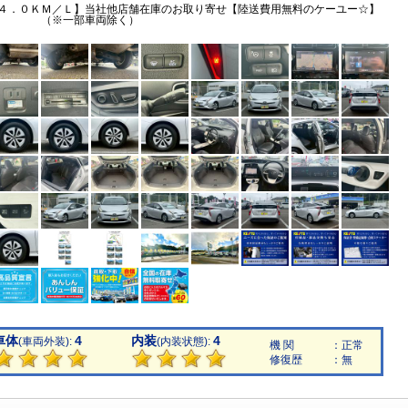
４．０ＫＭ／Ｌ】当社他店舗在庫のお取り寄せ【陸送費用無料のケーユー☆】
（※一部車両除く）
車体
4
内装
4
(車両外装):
(内装状態):
機 関
：正常
修復歴
：無