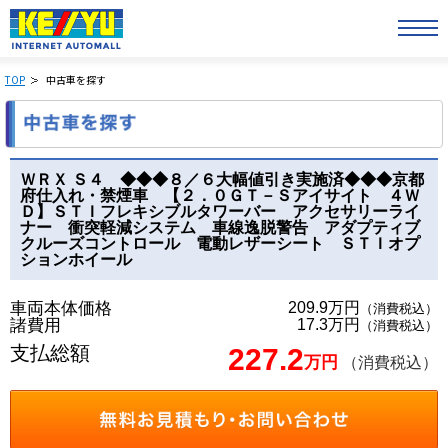
TOP
中古車を探す
ＷＲＸ Ｓ４ ◆◆◆８／６大幅値引き実施済◆◆◆京都
府仕入れ・禁煙車 【２．０ＧＴ－Ｓアイサイト ４Ｗ
Ｄ】ＳＴＩフレキシブルタワーバー アクセサリーライ
ナー 衝突軽減システム 車線逸脱警告 アダプティブ
クルーズコントロール 電動レザーシート ＳＴＩオプ
ションホイール
車両本体価格
209.9万円
（消費税込）
諸費用
17.3万円
（消費税込）
支払総額
227.2
万円
（消費税込）