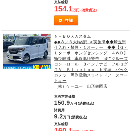
支払総額
154.1
万円 (消費税込)
Ｎ－ＢＯＸカスタム
◆◆８／６大幅値引き実施済◆◆埼玉県
仕入れ・禁煙・１オーナー ◆◆【Ｇ・
Ｌターボ ホンダセンシング ４ＷＤ】
衝突軽減 車線逸脱警告 追従クルーズ
コントロール ８インチナビ フルセグ
ＴＶ Ｂｌｕｅｔｏｏｔｈ接続 バック
カメラ 両側電動スライドドア スマー
トキー
（株）ケーユー 山形鶴岡店
車両本体価格
150.9
万円 (消費税込)
諸費用
9.2
万円 (消費税込)
支払総額
160.1