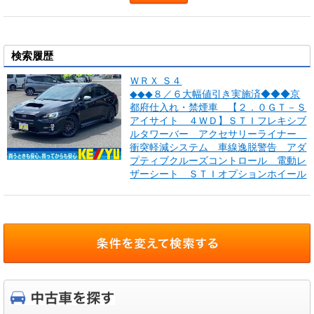
検索履歴
ＷＲＸ Ｓ４
◆◆◆８／６大幅値引き実施済◆◆◆京
都府仕入れ・禁煙車 【２．０ＧＴ－Ｓ
アイサイト ４ＷＤ】ＳＴＩフレキシブ
ルタワーバー アクセサリーライナー
衝突軽減システム 車線逸脱警告 アダ
プティブクルーズコントロール 電動レ
ザーシート ＳＴＩオプションホイール