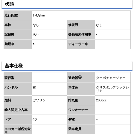
状態
走行距離
1.4万km
車検
なし
修復歴
なし
記録簿
あり
登録済未使用車
-
禁煙車
○
ディーラー車
-
基本仕様
現行型
-
過給器
ターボチャージャー
ハンドル
右
車体色
クリスタルブラックシ
リカ
燃料
ガソリン
排気量
2000cc
輸入認定中古車
-
ワンオーナー
-
ドア
4D
4WD
○
エコカー減税対象
-
乗車定員
-
車