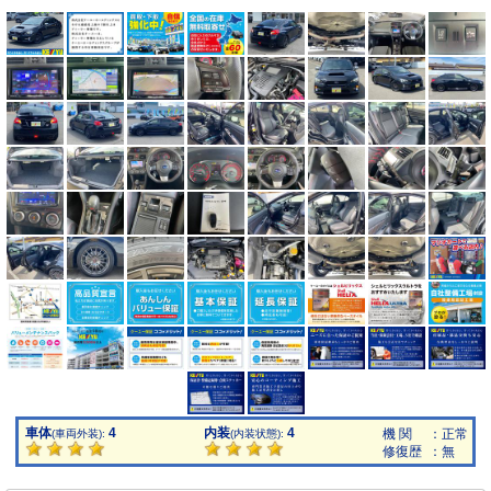
車体
4
内装
4
機 関
：正常
(車両外装):
(内装状態):
修復歴
：無