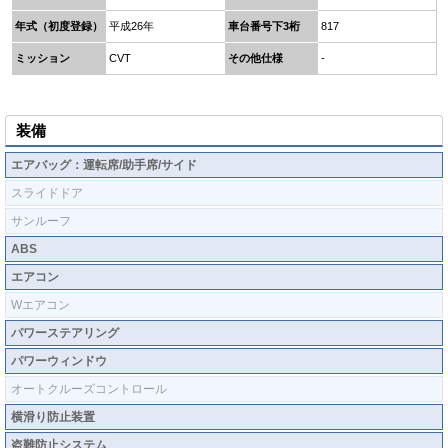
年式（初度登録）
平成26年
車台番号下3桁
817
ミッション
CVT
その他仕様
-
装備
エアバッグ：運転席/助手席/サイド
スライドドア
サンルーフ
ABS
エアコン
Wエアコン
パワーステアリング
パワーウィンドウ
オートクルーズコントロール
横滑り防止装置
盗難防止システム