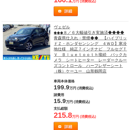
万円 (消費税込)
ヴェゼル
◆◆◆８／６大幅値引き実施済◆◆◆◆
青森県仕入れ・禁煙◆◆ 【ハイブリッ
ドＺ・ホンダセンシング ４ＷＤ】寒冷
地仕様 純正７インチナビ フルセグＴ
Ｖ Ｂｌｕｅｔｏｏｔｈ接続 バックカ
メラ シートヒーター レーダークルー
ズコントロール ハーフレザーシート
（株）ケーユー 山形鶴岡店
車両本体価格
199.9
万円 (消費税込)
諸費用
15.9
万円 (消費税込)
支払総額
215.8
万円 (消費税込)