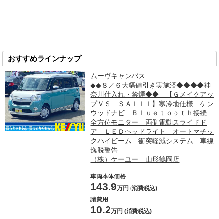
おすすめラインナップ
ムーヴキャンバス
◆◆８／６大幅値引き実施済◆◆◆◆神
奈川仕入れ・禁煙◆◆ 【Ｇメイクアッ
プＶＳ ＳＡＩＩＩ】寒冷地仕様 ケン
ウッドナビ Ｂｌｕｅｔｏｏｔｈ接続
全方位モニター 両側電動スライドド
ア ＬＥＤヘッドライト オートマチッ
クハイビーム 衝突軽減システム 車線
逸脱警告
（株）ケーユー 山形鶴岡店
車両本体価格
143.9
万円 (消費税込)
諸費用
10.2
万円 (消費税込)