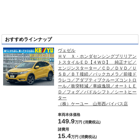
おすすめラインナップ
ヴェゼル
ＨＶ Ｘ・ホンダセンシングブリリアン
トスタイルＥＤ【４ＷＤ】 純正ナビ／
エンジンスターター／ＣＤ／ＤＶＤ／Ｕ
ＳＢ／ＢＴ接続／バックカメラ／前後ド
ラレコ／アダプティブクルーズコントロ
ール／衝突軽減／車線逸脱／オートＬＥ
Ｄ／フォグ／パドルシフト／シートヒー
ター
（株）ケーユー 山形西バイパス店
車両本体価格
149.9
万円 (消費税込)
諸費用
15.4
万円 (消費税込)