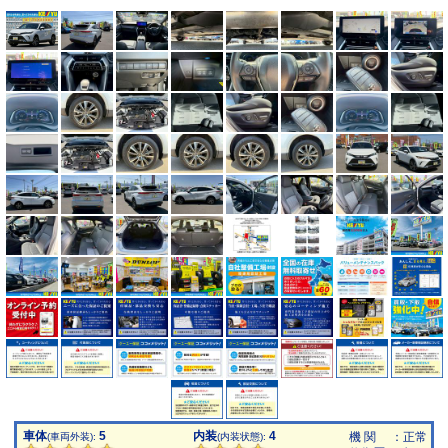
車体
5
内装
4
機 関
：正常
(車両外装):
(内装状態):