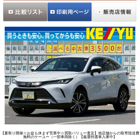
【夏祭り開催☆お盆も休まず営業中☆買取バリュー査定】他店舗からの取寄陸送費
無料のケーユー（一部車両除く）【厳選特選車入庫中】