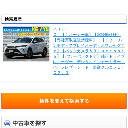
検索履歴
ハリアー
Ｇ 【１オーナー車】【寒冷地仕様】
【弊社買取直販禁煙車】 【１２．３イ
ンチディスプレイオーディオフルセグＴ
Ｖ】【バックカメラ＆Ｂｌｕｅｔｏｏｔ
ｈ】【パワーバックドア】純正ドライブ
レコーダー デジタルインナーミラー
ハーフレザーシート 追従クルコンＥＴ
Ｃ２．０