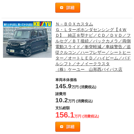
Ｎ－ＢＯＸカスタム
Ｇ・Ｌターボホンダセンシング【４Ｗ
Ｄ】 純正８型ナビ／ＣＤ／ＤＶＤ／フ
ルセグ／ＢＴ接続／バックカメラ／両側
電動スライド／衝突軽減／車線警告／追
従クルコン／ハーフレザー／シートヒー
ター／オートＬＥＤ／ハイビーム／パド
ルシフト／ナノイークラスタ
（株）ケーユー 山形西バイパス店
車両本体価格
145.9
万円 (消費税込)
諸費用
10.2
万円 (消費税込)
支払総額
156.1
万円 (消費税込)