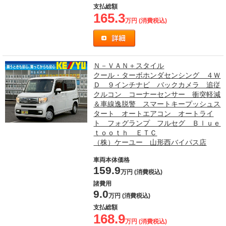
支払総額
165.3
万円 (消費税込)
Ｎ－ＶＡＮ＋スタイル
クール・ターボホンダセンシング ４Ｗ
Ｄ ９インチナビ バックカメラ 追従
クルコン コーナーセンサー 衝突軽減
＆車線逸脱警 スマートキープッシュス
タート オートエアコン オートライ
ト フォグランプ フルセグ Ｂｌｕｅ
ｔｏｏｔｈ ＥＴＣ
（株）ケーユー 山形西バイパス店
車両本体価格
159.9
万円 (消費税込)
諸費用
9.0
万円 (消費税込)
支払総額
168.9
万円 (消費税込)