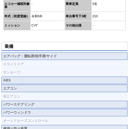
エコカー減税対象
-
乗車定員
5名
車
年式（初度登録）
令和5年
車台番号下3桁
210
ミッション
CVT
その他仕様
-
装備
エアバッグ：運転席/助手席/サイド
スライドドア
サンルーフ
ABS
エアコン
Wエアコン
パワーステアリング
パワーウィンドウ
オートクルーズコントロール
横滑り防止装置