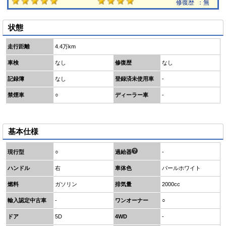
修復歴
：無
状態
走行距離
4.4万km
車検
なし
修復歴
なし
記録簿
なし
登録済未使用車
-
禁煙車
○
ディーラー車
-
基本仕様
現行型
○
過給器
-
ハンドル
右
車体色
パールホワイト
燃料
ガソリン
排気量
2000cc
輸入認定中古車
-
ワンオーナー
○
ドア
5D
4WD
-