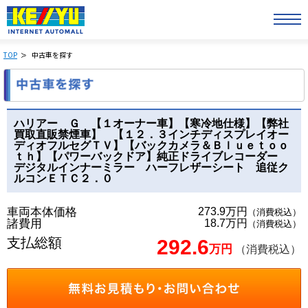
TOP
中古車を探す
ハリアー Ｇ 【１オーナー車】【寒冷地仕様】【弊社
買取直販禁煙車】 【１２．３インチディスプレイオー
ディオフルセグＴＶ】【バックカメラ＆Ｂｌｕｅｔｏｏ
ｔｈ】【パワーバックドア】純正ドライブレコーダー
デジタルインナーミラー ハーフレザーシート 追従ク
ルコンＥＴＣ２．０
車両本体価格
273.9万円
（消費税込）
諸費用
18.7万円
（消費税込）
支払総額
292.6
万円
（消費税込）