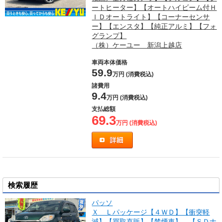
ートヒーター】【オートハイビーム付Ｈ
ＩＤオートライト】【コーナーセンサ
ー】【エンスタ】【純正アルミ】【フォ
グランプ】
（株）ケーユー 新潟上越店
車両本体価格
59.9
万円 (消費税込)
諸費用
9.4
万円 (消費税込)
支払総額
69.3
万円 (消費税込)
検索履歴
パッソ
Ｘ Ｌパッケージ【４ＷＤ】【衝突軽
減】【買取直販】【禁煙車】 【ＳＤナ