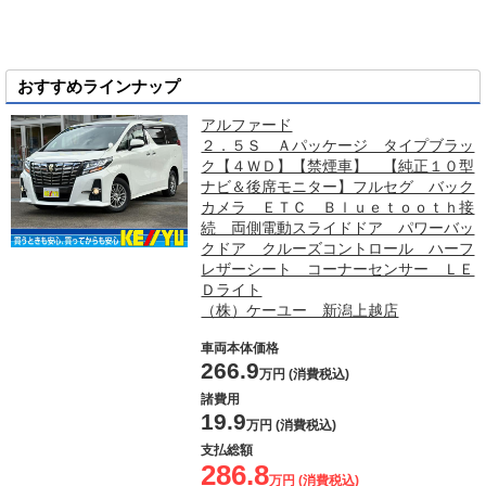
おすすめラインナップ
アルファード
２．５Ｓ Ａパッケージ タイプブラッ
ク【４ＷＤ】【禁煙車】 【純正１０型
ナビ＆後席モニター】フルセグ バック
カメラ ＥＴＣ Ｂｌｕｅｔｏｏｔｈ接
続 両側電動スライドドア パワーバッ
クドア クルーズコントロール ハーフ
レザーシート コーナーセンサー ＬＥ
Ｄライト
（株）ケーユー 新潟上越店
車両本体価格
266.9
万円 (消費税込)
諸費用
19.9
万円 (消費税込)
支払総額
286.8
万円 (消費税込)