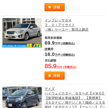
インプレッサＧ４
２．０ｉアイサイト
（株）ケーユー 新潟上越店
車両本体価格
69.9
万円 (消費税込)
諸費用
16.0
万円 (消費税込)
支払総額
85.9
万円 (消費税込)
デイズ
ハイウェイスター Ｇターボ【４ＷＤ】
【衝突軽減＆車線逸脱】 【禁煙車】
【ＳＤナビ／地デジ／ＢＴ接続／ＵＳＢ
接続／全方位カメラ】【クルコン】【シ