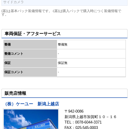
サイドカメラ
(基)は基本パック装備情報です。-(基)は購入パックで購入時につく装備情報で
す。
車両保証・アフターサービス
整備
整備無
整備コメント
-
保証
保証無
保証コメント
-
販売店情報
（株）ケーユー 新潟上越店
〒942-0086
新潟県上越市加賀町１０－１６
TEL：0078-6044-3371
FAX：025-545-0003