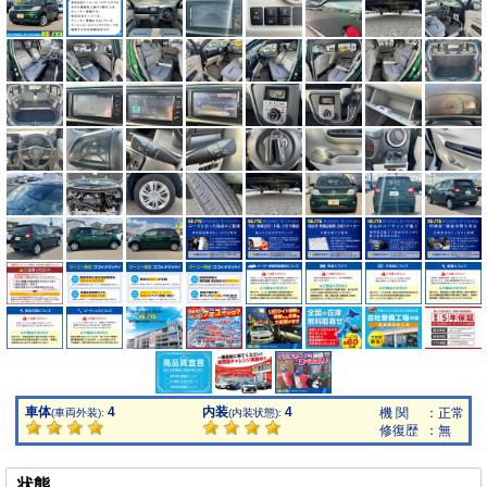
車体
4
内装
4
機 関
：正常
(車両外装):
(内装状態):
修復歴
：無
状態