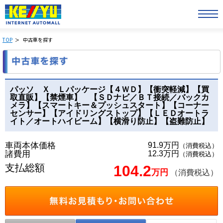
TOP
中古車を探す
パッソ Ｘ Ｌパッケージ【４ＷＤ】【衝突軽減】【買
取直販】【禁煙車】 【ＳＤナビ／ＢＴ接続／バックカ
メラ】【スマートキー＆プッシュスタート】【コーナー
センサー】【アイドリングストップ】【ＬＥＤオートラ
イト／オートハイビーム】【横滑り防止】【盗難防止】
車両本体価格
91.9万円
（消費税込）
諸費用
12.3万円
（消費税込）
支払総額
104.2
万円
（消費税込）