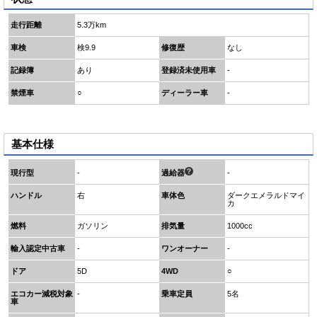
走行距離
5.3万km
車検
検9.9
修復歴
なし
記録簿
あり
登録済未使用車
-
禁煙車
○
ディーラー車
-
基本仕様
現行型
-
過給器
-
ハンドル
右
車体色
ダークエメラルドマイ
カ
燃料
ガソリン
排気量
1000cc
輸入認定中古車
-
ワンオーナー
-
ドア
5D
4WD
○
エコカー減税対象
-
乗車定員
5名
車