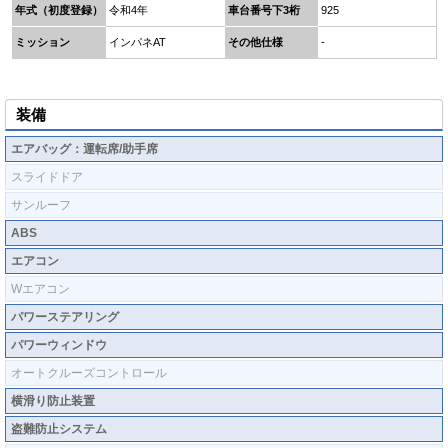
年式（初度登録）
令和4年
車台番号下3桁
925
ミッション
インパネAT
その他仕様
-
装備
エアバッグ：運転席/助手席
スライドドア
サンルーフ
ABS
エアコン
Wエアコン
パワーステアリング
パワーウィンドウ
オートクルーズコントロール
横滑り防止装置
盗難防止システム