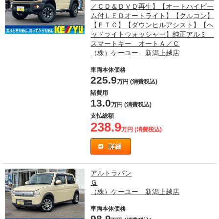
／ＣＤ＆ＤＶＤ再生】【オートハイビー
ム付ＬＥＤオートライト】【クルコン】
【ＥＴＣ】【ダウンヒルアシスト】【ヘ
ッドライトウォッシャー】純正アルミ
スマートキー オートＡ／Ｃ
（株）ケーユー 新潟上越店
車両本体価格
225.9
万円 (消費税込)
諸費用
13.0
万円 (消費税込)
支払総額
238.9
万円 (消費税込)
アルトラパン
Ｇ
（株）ケーユー 新潟上越店
車両本体価格
98.9