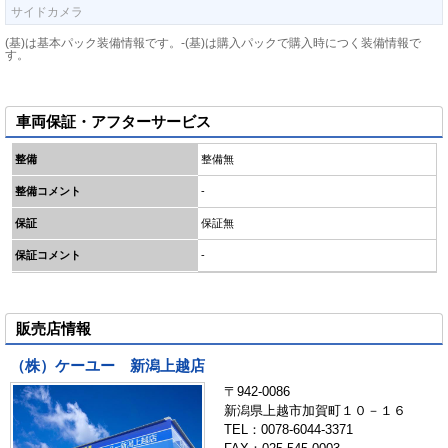
サイドカメラ
(基)は基本パック装備情報です。-(基)は購入パックで購入時につく装備情報で
す。
車両保証・アフターサービス
整備
整備無
整備コメント
-
保証
保証無
保証コメント
-
販売店情報
（株）ケーユー 新潟上越店
〒942-0086
新潟県上越市加賀町１０－１６
TEL：0078-6044-3371