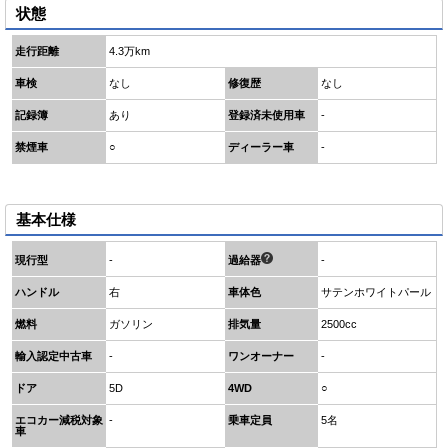
状態
走行距離
4.3万km
車検
なし
修復歴
なし
記録簿
あり
登録済未使用車
-
禁煙車
○
ディーラー車
-
基本仕様
現行型
-
過給器
-
ハンドル
右
車体色
サテンホワイトパール
燃料
ガソリン
排気量
2500cc
輸入認定中古車
-
ワンオーナー
-
ドア
5D
4WD
○
エコカー減税対象
-
乗車定員
5名
車