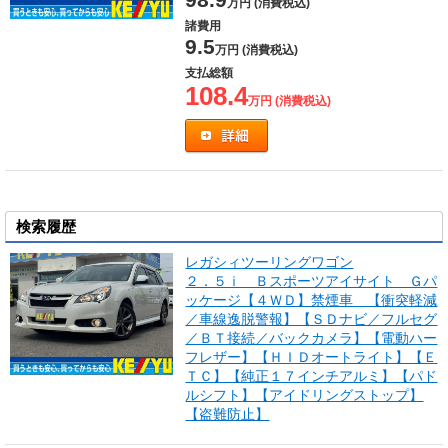
万円 (消費税込)
諸費用
9.5
万円 (消費税込)
支払総額
108.4
万円 (消費税込)
検索履歴
レガシィツーリングワゴン
２．５ｉ Ｂスポーツアイサイト Ｇパ
ッケージ【４ＷＤ】禁煙車 【衝突軽減
／車線逸脱警報】【ＳＤナビ／フルセグ
／ＢＴ接続／バックカメラ】【電動ハー
フレザー】【ＨＩＤオートライト】【Ｅ
ＴＣ】【純正１７インチアルミ】【パド
ルシフト】【アイドリングストップ】
【盗難防止】