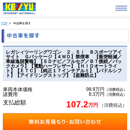
TOP
中古車を探す
レガシィツーリングワゴン ２．５ｉ Ｂスポーツアイ
サイト Ｇパッケージ【４ＷＤ】禁煙車 【衝突軽減／
車線逸脱警報】【ＳＤナビ／フルセグ／ＢＴ接続／バッ
クカメラ】【電動ハーフレザー】【ＨＩＤオートライ
ト】【ＥＴＣ】【純正１７インチアルミ】【パドルシフ
ト】【アイドリングストップ】【盗難防止】
車両本体価格
98.9万円
（消費税込）
諸費用
8.3万円
（消費税込）
支払総額
107.2
万円
（消費税込）