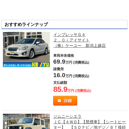
おすすめラインナップ
インプレッサＧ４
２．０ｉアイサイト
（株）ケーユー 新潟上越店
車両本体価格
69.9
万円 (消費税込)
諸費用
16.0
万円 (消費税込)
支払総額
85.9
万円 (消費税込)
ジムニーシエラ
ＪＣ【４ＷＤ】【禁煙車】【シートヒー
ター】 【ＳＤナビ／地デジ／ＢＴ接続