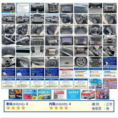
車体
4
内装
4
機 関
：正常
(車両外装):
(内装状態):
修復歴
：無