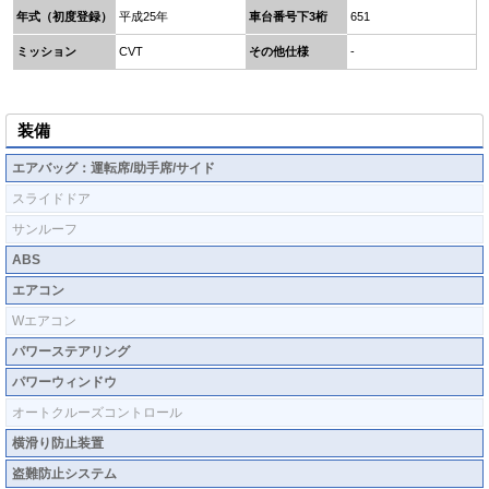
年式（初度登録）
平成25年
車台番号下3桁
651
ミッション
CVT
その他仕様
-
装備
エアバッグ：運転席/助手席/サイド
スライドドア
サンルーフ
ABS
エアコン
Wエアコン
パワーステアリング
パワーウィンドウ
オートクルーズコントロール
横滑り防止装置
盗難防止システム