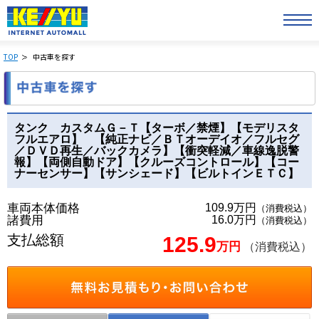
TOP
中古車を探す
タンク カスタムＧ－Ｔ【ターボ／禁煙】【モデリスタ
フルエアロ】 【純正ナビ／ＢＴオーデイオ／フルセグ
／ＤＶＤ再生／バックカメラ】【衝突軽減／車線逸脱警
報】【両側自動ドア】【クルーズコントロール】【コー
ナーセンサー】【サンシェード】【ビルトインＥＴＣ】
車両本体価格
109.9万円
（消費税込）
諸費用
16.0万円
（消費税込）
支払総額
125.9
万円
（消費税込）