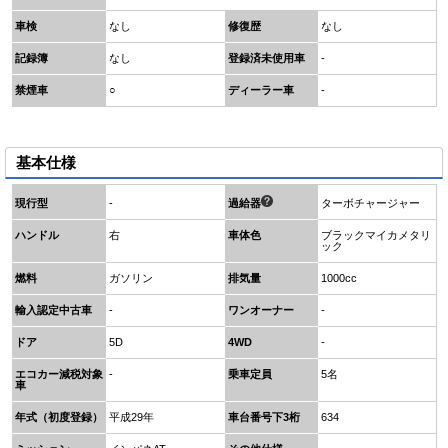
車検
なし
修復歴
なし
記録簿
なし
登録済未使用車
-
禁煙車
○
ディーラー車
-
基本仕様
現行型
-
過給器
ターボチャージャー
ハンドル
右
車体色
ブラックマイカメタリ
ック
燃料
ガソリン
排気量
1000cc
輸入認定中古車
-
ワンオーナー
-
ドア
5D
4WD
-
エコカー減税対象
-
乗車定員
5名
車
年式（初度登録）
平成29年
車台番号下3桁
634