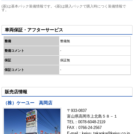
(基)は基本パック装備情報です。-(基)は購入パックで購入時につく装備情報で
す。
車両保証・アフターサービス
整備
整備無
整備コメント
-
保証
保証無
保証コメント
-
販売店情報
（株）ケーユー 高岡店
〒933-0837
富山県高岡市上北島５８－１
TEL：0078-6048-2119
FAX：0766-24-2567
E-mail：keiyu_takaoka@keiyu.co.jp