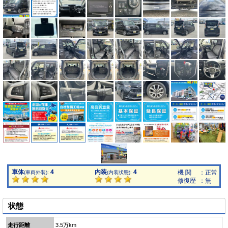
車体
4
内装
4
機 関
：正常
(車両外装):
(内装状態):
修復歴
：無
状態
走行距離
3.5万km