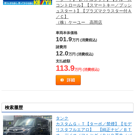
コントロール】【スマートキー／プッシ
ュスタート】【プラズマクラスター付Ａ
／Ｃ】
（株）ケーユー 高岡店
車両本体価格
101.9
万円 (消費税込)
諸費用
12.0
万円 (消費税込)
支払総額
113.9
万円 (消費税込)
検索履歴
タンク
カスタムＧ－Ｔ【ターボ／禁煙】【モデ
リスタフルエアロ】 【純正ナビ／ＢＴ