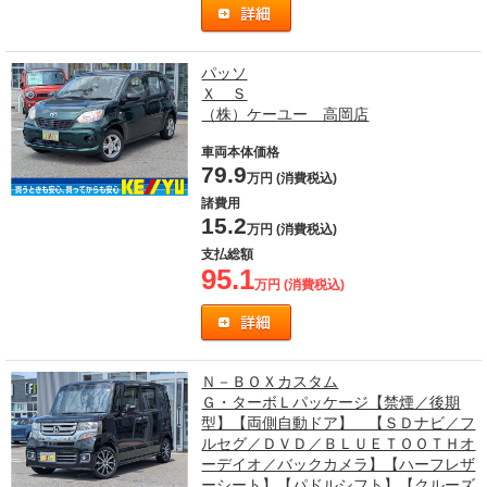
パッソ
Ｘ Ｓ
（株）ケーユー 高岡店
車両本体価格
79.9
万円 (消費税込)
諸費用
15.2
万円 (消費税込)
支払総額
95.1
万円 (消費税込)
Ｎ－ＢＯＸカスタム
Ｇ・ターボＬパッケージ【禁煙／後期
型】【両側自動ドア】 【ＳＤナビ／フ
ルセグ／ＤＶＤ／ＢＬＵＥＴＯＯＴＨオ
ーデイオ／バックカメラ】【ハーフレザ
ーシート】【パドルシフト】【クルーズ