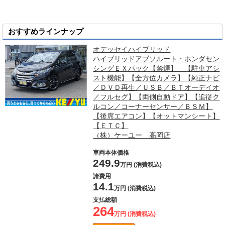
おすすめラインナップ
オデッセイハイブリッド
ハイブリッドアブソルート・ホンダセン
シングＥＸパック【禁煙】 【駐車アシ
スト機能】【全方位カメラ】【純正ナビ
／ＤＶＤ再生／ＵＳＢ／ＢＴオーデイオ
／フルセグ】【両側自動ドア】【追従ク
ルコン／コーナーセンサー／ＢＳＭ】
【後席エアコン】【オットマンシート】
【ＥＴＣ】
（株）ケーユー 高岡店
車両本体価格
249.9
万円 (消費税込)
諸費用
14.1
万円 (消費税込)
支払総額
264
万円 (消費税込)