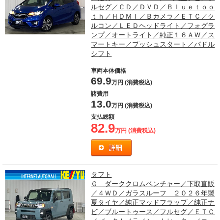
ルセグ／ＣＤ／ＤＶＤ／Ｂｌｕｅｔｏｏ
ｔｈ／ＨＤＭＩ／Ｂカメラ／ＥＴＣ／ク
ルコン／ＬＥＤヘッドライト／フォグラ
ンプ／オートライト／純正１６ＡＷ／ス
マートキー／プッシュスタート／パドル
シフト
車両本体価格
69.9
万円 (消費税込)
諸費用
13.0
万円 (消費税込)
支払総額
82.9
万円 (消費税込)
タフト
Ｇ ダーククロムベンチャー／下取直販
／４ＷＤ／ガラスルーフ ２０２６年製
夏タイヤ／純正マッドフラップ／純正ナ
ビ／ブルートゥース／フルセグ／ＥＴＣ