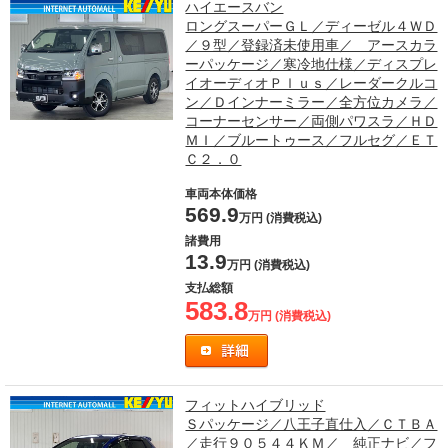
ハイエースバン
新生活応援フェア！ケーユーは新生活のスタートを応援いたします。
ロングスーパーＧＬ／ディーゼル４ＷＤ
／９型／登録済未使用車／ アースカラ
2023年03月01日
ーパッケージ／寒冷地仕様／ディスプレ
決算セール開催、買取強化実施中！
イオーディオＰｌｕｓ／レーダークルコ
2023年02月10日
ン／Ｄインナーミラー／全方位カメラ／
【決算セール】特選車多数☆買取強化中♪
コーナーセンサー／両側パワスラ／ＨＤ
ＭＩ／ブルートゥース／フルセグ／ＥＴ
2022年12月26日
Ｃ２．０
2023年初売りセール！初売り限定特選車を大放出！
車両本体価格
2022年12月03日
569.9
歳末・クリスマスフェア！高価買取・下取キャンペーン中！
万円 (消費税込)
諸費用
2022年11月04日
13.9
万円 (消費税込)
５０周年フェア開催中！
支払総額
583.8
万円 (消費税込)
フィットハイブリッド
Ｓパッケージ／八王子直仕入／ＣＴＢＡ
／走行９０５４４ＫＭ／ 純正ナビ／フ