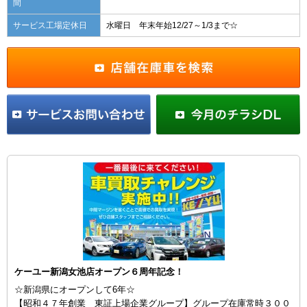
間
サービス工場定休日
水曜日 年末年始12/27～1/3まで☆
ケーユー新潟女池店オープン６周年記念！
☆新潟県にオープンして6年☆
【昭和４７年創業 東証上場企業グループ】グループ在庫常時３００