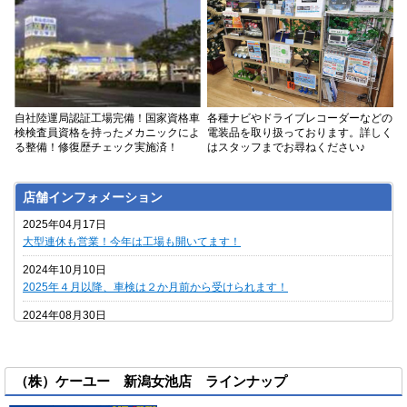
自社陸運局認証工場完備！国家資格車
各種ナビやドライブレコーダーなどの
検検査員資格を持ったメカニックによ
電装品を取り扱っております。詳しく
る整備！修復歴チェック実施済！
はスタッフまでお尋ねください♪
店舗インフォメーション
2025年04月17日
大型連休も営業！今年は工場も開いてます！
2024年10月10日
2025年４月以降、車検は２か月前から受けられます！
2024年08月30日
あなたの欲しいクルマが見つかります
2024年07月17日
お盆も営業！今年は工場も開いてます！
（株）ケーユー 新潟女池店 ラインナップ
2023年04月06日