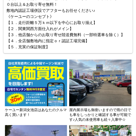
０台以上＆お取り寄せ無料！
敷地内認証工場併設でアフターもお任せください♪
《ケーユーのコンセプト》
【１．走行距離５万ｋｍ以下を中心にお取り揃え】
【２．関東関西方面仕入れがメイン】
【３．他店舗からのお取り寄せ陸送費無料（一部特選車を除く）】
【４．全店舗敷地内に指定ｏｒ認証工場完備】
【５．充実の保証制度】
ケーユー新潟女池店はあなたのクルマ
屋内展示場も御座いますので雨の日で
高く買います！
も車をしっかりと確認する事が可能で
す♪人気の未使用車も続々入庫中☆