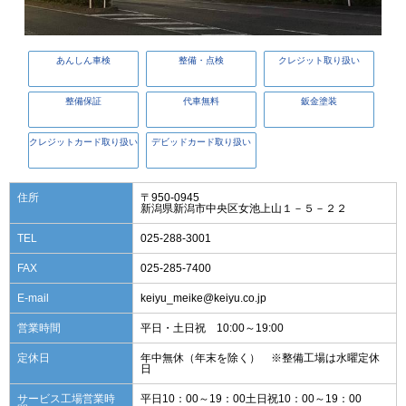
あんしん車検
整備・点検
クレジット取り扱い
整備保証
代車無料
鈑金塗装
クレジットカード取り扱い
デビッドカード取り扱い
住所
〒950-0945
新潟県新潟市中央区女池上山１－５－２２
TEL
025-288-3001
FAX
025-285-7400
E-mail
keiyu_meike@keiyu.co.jp
営業時間
平日・土日祝 10:00～19:00
定休日
年中無休（年末を除く） ※整備工場は水曜定休
日
サービス工場営業時
平日10：00～19：00土日祝10：00～19：00