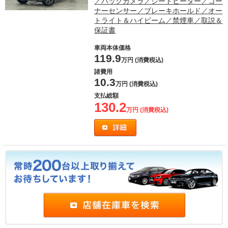
／バックカメラ／シートヒーター／コー
ナーセンサー／ブレーキホールド／オー
トライト＆ハイビーム／禁煙車／取説＆
保証書
車両本体価格
119.9
万円 (消費税込)
諸費用
10.3
万円 (消費税込)
支払総額
130.2
万円 (消費税込)