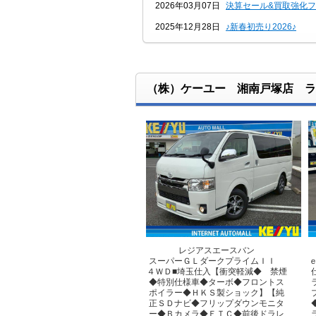
2026年03月07日
決算セール&買取強化
2025年12月28日
♪新春初売り2026♪
2025年10月02日
♪10月神奈川４店舗合同
2025年08月29日
♪9/1からスズキ愛車無
（株）ケーユー 湘南戸塚店 ラ
2025年06月05日
♪ボーナスセール実施中
2025年04月28日
♪ゴールデンウイークセ
2025年04月17日
大型連休も営業！今年
2024年10月10日
2025年４月以降、車
レジアスエースバン
スーパーＧＬダークプライムＩＩ
４ＷＤ■埼玉仕入【衝突軽減◆ 禁煙
◆特別仕様車◆ターボ◆フロントス
ポイラー◆ＨＫＳ製ショック】【純
正ＳＤナビ◆フリップダウンモニタ
ー◆Ｂカメラ◆ＥＴＣ◆前後ドラレ