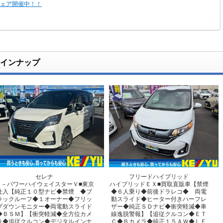
フェア開催中！！
セール♪
料点検
インナップ
♪
ール開催中！♪
は工場も開いてます！
検は２か月前から受けられます！
セレナ
フリードハイブリッド
ｅ－パワーハイウェイスターＶ■東京
ハイブリッドＥＸ■買取直販車【禁煙
仕入【純正１０型ナビ◆禁煙 ◆ブ
◆６人乗り◆前後ドラレコ◆ 両電
ラックルーフ◆１オーナー◆フリッ
動スライド◆ヒーター付きハーフレ
プダウンモニター◆両電動スライド
ザー◆純正ＳＤナビ◆衝突軽減◆車
◆ＢＳＭ】【衝突軽減◆全方位カメ
線逸脱警報】【追従クルコン◆ＥＴ
ラ◆追従クルコン◆デジタルインナ
Ｃ◆Ｂカメラ◆純正１５ＡＷ◆ＬＥ