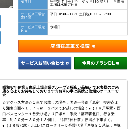
定休日
年中無休（年末29日から31日を除く） ※整備
工場は水曜定休日
サービス工場営
平日10:30～17:30 土日祝10:00～17:00
業時間
サービス工場定
水曜日
休日
昭和47年創業☆東証上場企業グループ☆幅広い品揃えでお客様のご来
店を心よりお待ちしております☆お車の事は実績と信頼のケーユーで
☆
☆アクセス方法☆１車でお越しの場合：国道一号線「原宿」交差点よ
り湘南方面へ１．７Ｋｍ ２バスでお越しの場合：●｛ＪＲ戸塚駅｝西
口バスセンター１番乗り場より戸塚８１系統「藤沢駅北口」行き乗
車、約２０分〜３０分１３個目、「諏訪神社前」停留所下車すぐ。
●｛ＪＲ藤沢駅｝北口バスロータリー５番乗り場「戸塚８１系統：戸塚