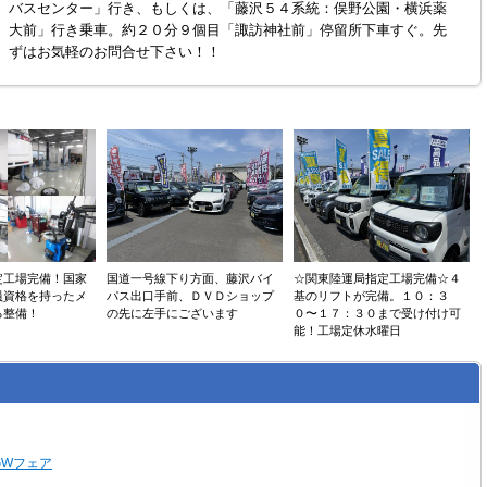
バスセンター」行き、もしくは、「藤沢５４系統：俣野公園・横浜薬
大前」行き乗車。約２０分９個目「諏訪神社前」停留所下車すぐ。先
ずはお気軽のお問合せ下さい！！
定工場完備！国家
国道一号線下り方面、藤沢バイ
☆関東陸運局指定工場完備☆４
員資格を持ったメ
パス出口手前、ＤＶＤショップ
基のリフトが完備。１０：３
る整備！
の先に左手にございます
０〜１７：３０まで受け付け可
能！工場定休水曜日
GWフェア