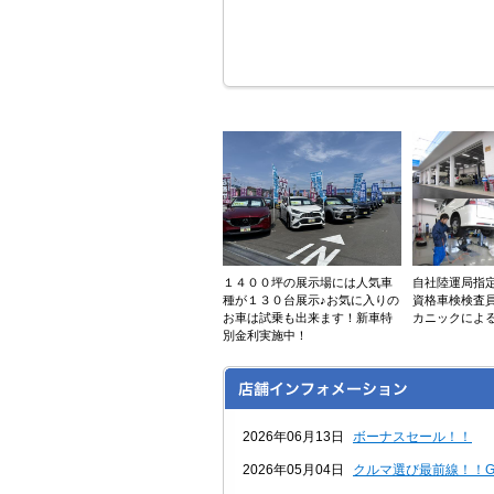
１４００坪の展示場には人気車
自社陸運局指
種が１３０台展示♪お気に入りの
資格車検検査
お車は試乗も出来ます！新車特
カニックによ
別金利実施中！
2026年06月13日
ボーナスセール！！
2026年05月04日
クルマ選び最前線！！