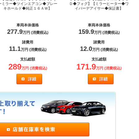
ーミラー◆ツインエアコン◆ブレー
Ｄ◆フォグ】【ミラーヒーター◆ワ
キホールド◆純正１６ＡＷ】
イパーデアイサー◆保証書】
車両本体価格
車両本体価格
277.9
159.9
万円 (消費税込)
万円 (消費税込)
諸費用
諸費用
11.1
12.0
万円 (消費税込)
万円 (消費税込)
支払総額
支払総額
289
171.9
万円 (消費税込)
万円 (消費税込)