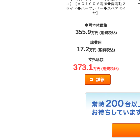
コ】【ＡＣ１００Ｖ電源◆両電動ス
ライド◆ハーフレザー◆スペアタイ
ヤ】
車両本体価格
355.9
万円 (消費税込)
諸費用
17.2
万円 (消費税込)
支払総額
373.1
万円 (消費税込)