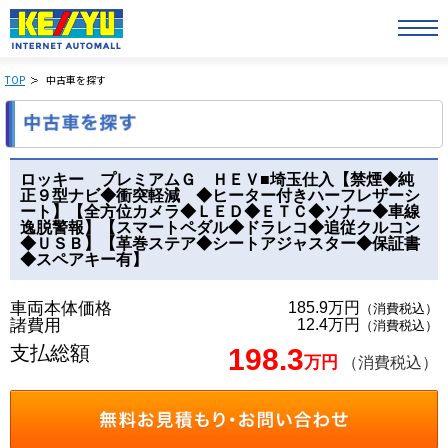
TOP
中古車を探す
ロッキー プレミアムＧ ＨＥＶ■埼玉仕入【禁煙◆純
正９型ナビ◆衝突軽減 ◆ヒーター付きハーフレザーシ
ート】【全方位カメラ◆ＬＥＤ◆ＥＴＣ◆ソナー◆車線
逸脱警報】【スマートペダル◆ドラレコ◆追従クルコン
◆ＵＳＢ】【革巻ステア◆シートアジャスター◆保証書
◆スペアキー有】
車両本体価格
185.9万円
（消費税込）
諸費用
12.4万円
（消費税込）
支払総額
198.3
万円
（消費税込）