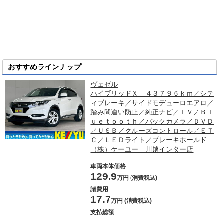
おすすめラインナップ
ヴェゼル
ハイブリッドＸ ４３７９６ｋｍ／シテ
ィブレーキ／サイドモデューロエアロ／
踏み間違い防止／純正ナビ／ＴＶ／Ｂｌ
ｕｅｔｏｏｔｈ／バックカメラ／ＤＶＤ
／ＵＳＢ／クルーズコントロール／ＥＴ
Ｃ／ＬＥＤライト／ブレーキホールド
（株）ケーユー 川越インター店
車両本体価格
129.9
万円 (消費税込)
諸費用
17.7
万円 (消費税込)
支払総額