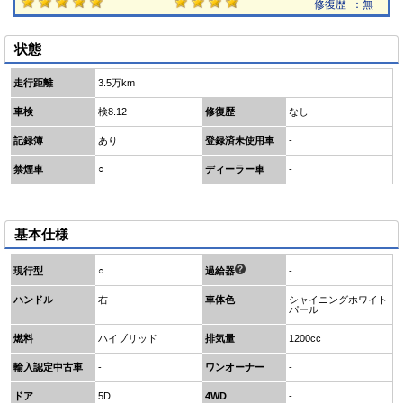
修復歴
：無
状態
走行距離
3.5万km
車検
検8.12
修復歴
なし
記録簿
あり
登録済未使用車
-
禁煙車
○
ディーラー車
-
基本仕様
現行型
○
過給器
-
ハンドル
右
車体色
シャイニングホワイト
パール
燃料
ハイブリッド
排気量
1200cc
輸入認定中古車
-
ワンオーナー
-
ドア
5D
4WD
-