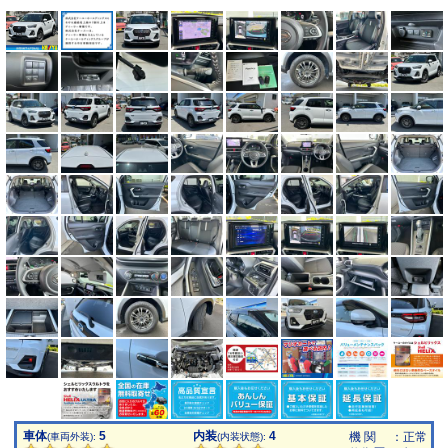
車体
5
内装
4
機 関
：正常
(車両外装):
(内装状態):