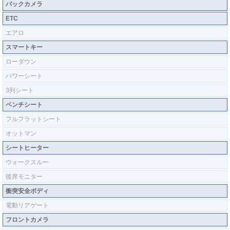
バックカメラ
ETC
エアロ
スマートキー
ローダウン
パワーシート
3列シート
ベンチシート
フルフラットシート
オットマン
シートヒーター
ウォークスルー
後席モニター
衝突安全ボディ
電動リアゲート
フロントカメラ