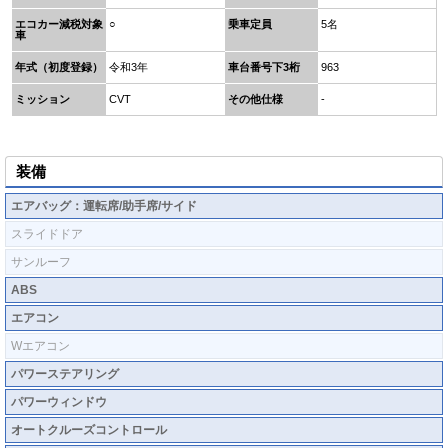
エコカー減税対象
○
乗車定員
5名
車
年式（初度登録）
令和3年
車台番号下3桁
963
ミッション
CVT
その他仕様
-
装備
エアバッグ：運転席/助手席/サイド
スライドドア
サンルーフ
ABS
エアコン
Wエアコン
パワーステアリング
パワーウィンドウ
オートクルーズコントロール