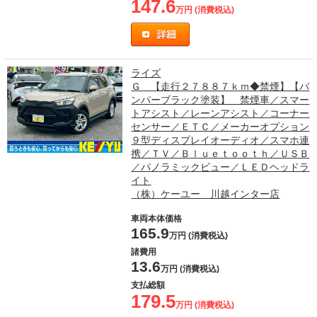
147.6
万円 (消費税込)
ライズ
Ｇ 【走行２７８８７ｋｍ◆禁煙】【バ
ンパーブラック塗装】 禁煙車／スマー
トアシスト／レーンアシスト／コーナー
センサー／ＥＴＣ／メーカーオプション
９型ディスプレイオーディオ／スマホ連
携／ＴＶ／Ｂｌｕｅｔｏｏｔｈ／ＵＳＢ
／パノラミックビュー／ＬＥＤヘッドラ
イト
（株）ケーユー 川越インター店
車両本体価格
165.9
万円 (消費税込)
諸費用
13.6
万円 (消費税込)
支払総額
179.5
万円 (消費税込)