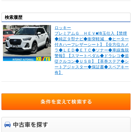
検索履歴
ロッキー
プレミアムＧ ＨＥＶ■埼玉仕入【禁煙
◆純正９型ナビ◆衝突軽減 ◆ヒーター
付きハーフレザーシート】【全方位カメ
ラ◆ＬＥＤ◆ＥＴＣ◆ソナー◆車線逸脱
警報】【スマートペダル◆ドラレコ◆追
従クルコン◆ＵＳＢ】【革巻ステア◆シ
ートアジャスター◆保証書◆スペアキー
有】