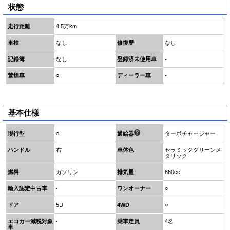
状態
走行距離
4.5万km
車検
なし
修復歴
なし
記録簿
なし
登録済未使用車
-
禁煙車
○
ディーラー車
-
基本仕様
現行型
○
過給器
ターボチャージャー
ハンドル
右
車体色
セラミックグリーンメ
タリック
燃料
ガソリン
排気量
660cc
輸入認定中古車
-
ワンオーナー
○
ドア
5D
4WD
○
エコカー減税対象
-
乗車定員
4名
車