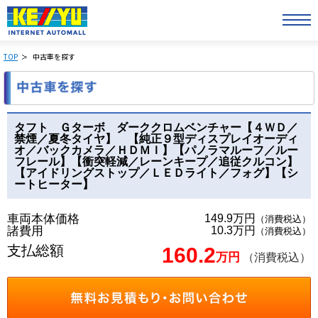
TOP
中古車を探す
タフト Ｇターボ ダーククロムベンチャー【４ＷＤ／
禁煙／夏冬タイヤ】 【純正９型ディスプレイオーディ
オ／バックカメラ／ＨＤＭＩ】【パノラマルーフ／ルー
フレール】【衝突軽減／レーンキープ／追従クルコン】
【アイドリングストップ／ＬＥＤライト／フォグ】【シ
ートヒーター】
車両本体価格
149.9万円
（消費税込）
諸費用
10.3万円
（消費税込）
支払総額
160.2
万円
（消費税込）