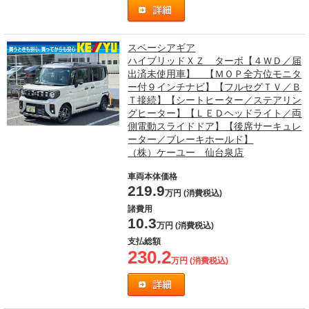
スペーシアギア
ハイブリッドＸＺ ターボ【４ＷＤ／届
出済未使用車】 【ＭＯＰ全方位モニタ
ー付９インチナビ】【フルセグＴＶ／Ｂ
Ｔ接続】【シートヒーター／ステアリン
グヒーター】【ＬＥＤヘッドライト／両
側電動スライドドア】【後席サーキュレ
ーター／ブレーキホールド】
（株）ケーユー 仙台泉店
車両本体価格
219.9
万円 (消費税込)
諸費用
10.3
万円 (消費税込)
支払総額
230.2
万円 (消費税込)