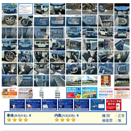
車体
4
内装
4
機 関
：正常
(車両外装):
(内装状態):
修復歴
：無