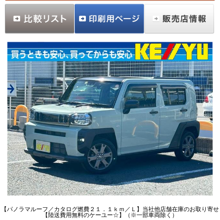
【パノラマルーフ／カタログ燃費２１．１ｋｍ／Ｌ】当社他店舗在庫のお取り寄せ
【陸送費用無料のケーユー☆】（※一部車両除く）