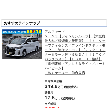
おすすめラインナップ
アルファード
２．５Ｓ【ツインサンルーフ】【大阪府
仕入れ／禁煙車／後期型】 【トヨタセ
ーフティセンス／ブラインドスポットモ
ニター／追従クルコン】【デジタルイン
ナーミラー／純正９型ＤＡ】【ＥＴＣ／
バックカメラ】【ＵＳＢ・ＢＴ接続】
【両側電動ドア／ＬＥＤライト／オート
ハイビーム】
（株）ケーユー 仙台泉店
車両本体価格
349.9
万円 (消費税込)
諸費用
17.5
万円 (消費税込)
支払総額