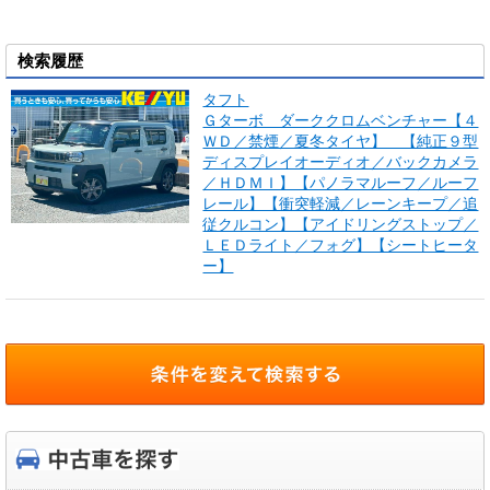
検索履歴
タフト
Ｇターボ ダーククロムベンチャー【４
ＷＤ／禁煙／夏冬タイヤ】 【純正９型
ディスプレイオーディオ／バックカメラ
／ＨＤＭＩ】【パノラマルーフ／ルーフ
レール】【衝突軽減／レーンキープ／追
従クルコン】【アイドリングストップ／
ＬＥＤライト／フォグ】【シートヒータ
ー】