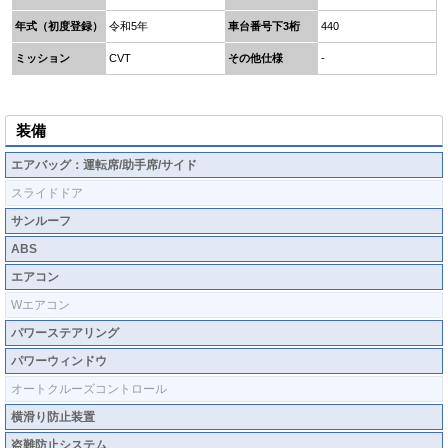
年式（初度登録）
令和5年
車台番号下3桁
440
ミッション
CVT
その他仕様
-
装備
エアバッグ：運転席/助手席/サイド
スライドドア
サンルーフ
ABS
エアコン
Wエアコン
パワーステアリング
パワーウィンドウ
オートクルーズコントロール
横滑り防止装置
盗難防止システム