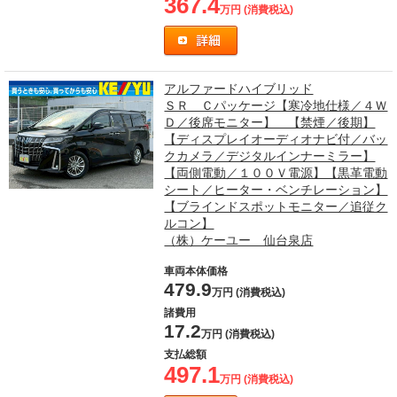
367.4
万円 (消費税込)
アルファードハイブリッド
ＳＲ Ｃパッケージ【寒冷地仕様／４Ｗ
Ｄ／後席モニター】 【禁煙／後期】
【ディスプレイオーディオナビ付／バッ
クカメラ／デジタルインナーミラー】
【両側電動／１００Ｖ電源】【黒革電動
シート／ヒーター・ベンチレーション】
【ブラインドスポットモニター／追従ク
ルコン】
（株）ケーユー 仙台泉店
車両本体価格
479.9
万円 (消費税込)
諸費用
17.2
万円 (消費税込)
支払総額
497.1
万円 (消費税込)