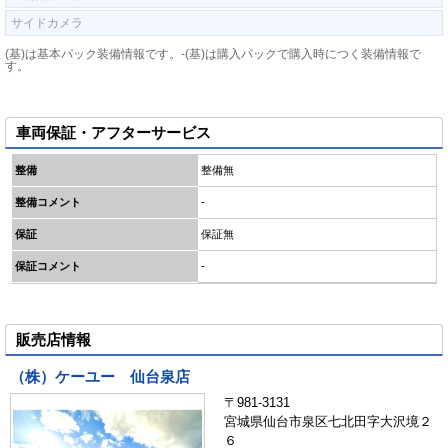
サイドカメラ
(基)は基本パック装備情報です。-(基)は購入パックで購入時につく装備情報で
す。
車両保証・アフターサービス
整備
整備無
整備コメント
-
保証
保証無
保証コメント
-
販売店情報
（株）ケーユー 仙台泉店
〒981-3131
宮城県仙台市泉区七北田字大沢境２
６